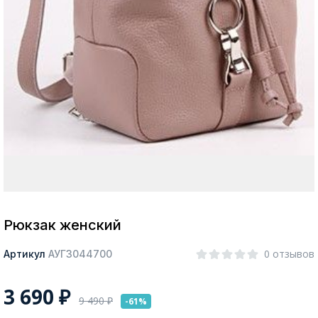
Москва
Да, все верно
Изменить город
О компании
Покупателям
Рюкзак женский
0 отзывов
Артикул
АУГЗ044700
3 690
₽
9 490
₽
-61%