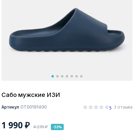
Москва
Да, все верно
Изменить город
О компании
Покупателям
Сабо мужские ИЗИ
3 отзыва
Артикул
ОТ00191400
5
1 990
₽
4 270
₽
-53%