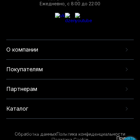
Ежедневно, с 8:00 до 22:00
О компании
Покупателям
Партнерам
Каталог
Данный веб-сайт использует cookie-файлы и
рекомендательные технологии в целях
предоставления вам лучшего пользовательского
опыта на нашем сайте. Продолжая использовать
Обработка данных
Политика конфиденциальности
данный сайт, вы соглашаетесь с использованием
Принять
Политика Cookie