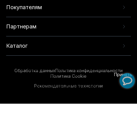
Покупателям
Партнерам
Каталог
Данный веб-сайт использует cookie-файлы и
рекомендательные технологии в целях
предоставления вам лучшего пользовательского
опыта на нашем сайте. Продолжая использовать
Обработка данных
Политика конфиденциальности
данный сайт, вы соглашаетесь с использованием
Принять
Политика Cookie
нами
cookie-файлов
и рекомендательных
Рекомендательные технологии
технологий. Для получения дополнительной
информации см.
Условия предоставления
рекомендательных технологий
.
Обувь для всей семьи!
Скачать
☆☆☆☆☆
★★★★★
(51) звезды