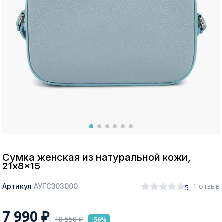
Москва
Да, все верно
Изменить город
О компании
Покупателям
Сумка женская из натуральной кожи,
21x8x15
1 отзыв
Артикул
АУГС303000
5
7 990
₽
18 550
₽
-56%