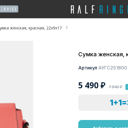
умка женская, красная, 22х9х17
Сумка женская, 
Артикул
АУГС251800
5 490
₽
7 840
₽
1+1