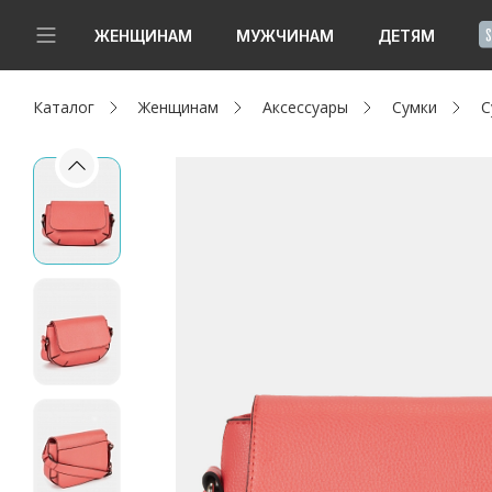
!
ЖЕНЩИНАМ
МУЖЧИНАМ
ДЕТЯМ
Каталог
Женщинам
Аксессуары
Сумки
С
Новинки
Да, все верно
Изменить город
Женщинам
Мужчинам
Детям
Капсула
Аутлет
Акции / Новости
Адреса магазинов