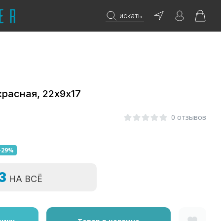
искать
красная, 22х9х17
0 отзывов
-29%
=3
НА ВСЁ