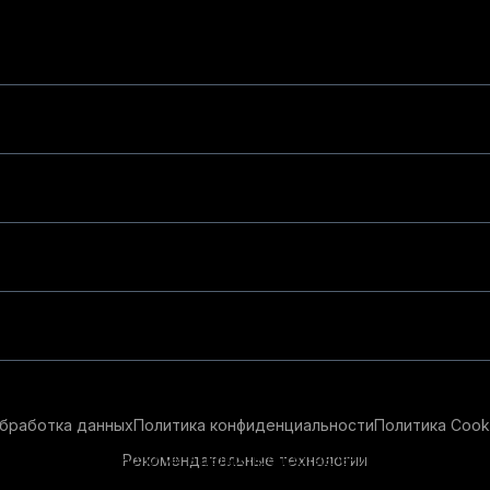
бработка данных
Политика конфиденциальности
Политика Cook
Рекомендательные технологии
ендательные технологии в целях предоставления вам лучшего 
айт, вы соглашаетесь с использованием нами
cookie-файлов
и р