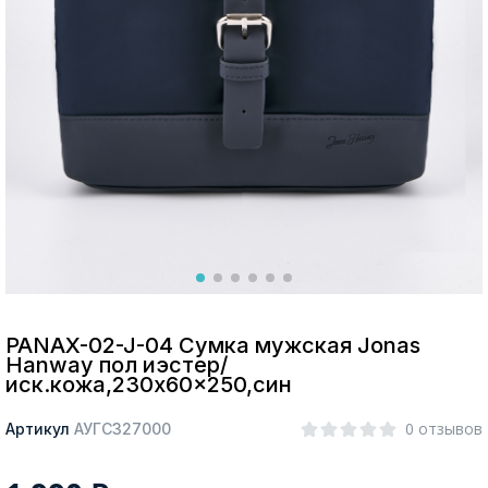
Москва
Да, все верно
Изменить город
О компании
Покупателям
PANAX-02-J-04 Сумка мужская Jonas
Hanway пол иэстер/
иск.кожа,230x60x250,син
0 отзывов
Артикул
АУГС327000