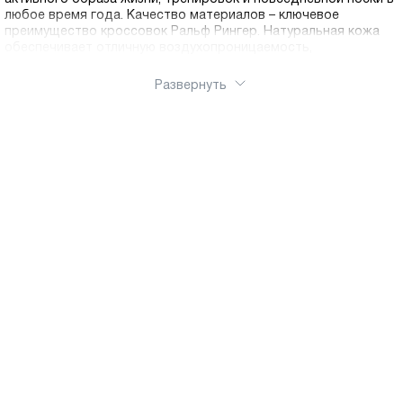
любое время года. Качество материалов – ключевое
преимущество кроссовок Ральф Рингер. Натуральная кожа
обеспечивает отличную воздухопроницаемость,
долговечность и адаптируется к форме стопы. Низкие
кроссовки – это классический вариант спортивной обуви,
Развернуть
который пользуется наибольшей популярностью благодаря
универсальности и комфорту. Высокие кроссовки
обеспечивают надежную фиксацию голеностопа и
дополнительную поддержку при активных движениях. Купить
мужские кроссовки можно в нашем интернет-магазине с
бесплатной доставкой по РФ, что обеспечивает удобство
покупки качественной обуви без необходимости посещения
торговых центров.