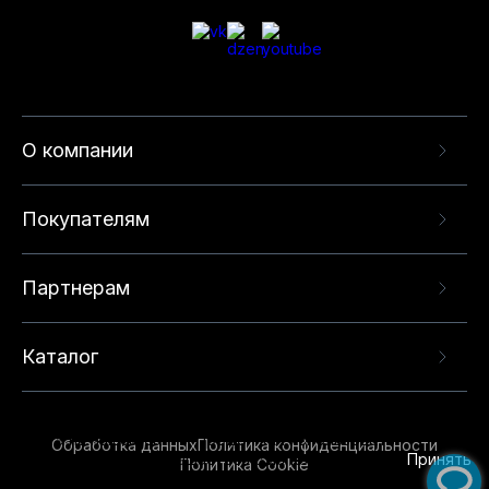
О компании
Покупателям
Партнерам
Каталог
Данный веб-сайт использует cookie-файлы и
рекомендательные технологии в целях
предоставления вам лучшего пользовательского
опыта на нашем сайте. Продолжая использовать
Обработка данных
Политика конфиденциальности
данный сайт, вы соглашаетесь с использованием
Принять
Политика Cookie
нами
cookie-файлов
и рекомендательных