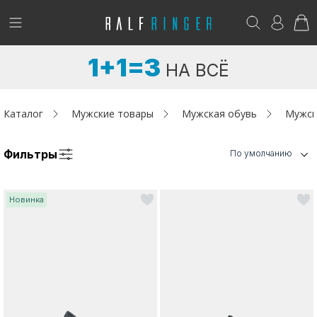
!
Возникли вопросы? -
club@ralf.ru
1+1=3
НА ВСЁ
Новинки
Женщинам
Каталог
Мужские товары
Мужская обувь
Мужск
Мужчинам
Фильтры
По умолчанию
Детям
Новинка
Капсула
Аутлет
Акции / Новости
Адреса магазинов