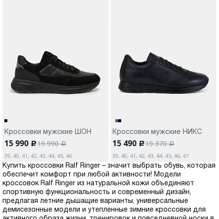
Кроссовки мужские ШОН
Кроссовки мужские НИКС
15 990
15 490
19 990
19 370
c
c
a
a
39, 40, 41, 42, 43, 44, 45, 46
39, 40, 41, 42, 43, 44, 45, 46, 47
Купить кроссовки Ralf Ringer – значит выбрать обувь, которая
обеспечит комфорт при любой активности! Модели
кроссовок Ralf Ringer из натуральной кожи объединяют
спортивную функциональность и современный дизайн,
предлагая летние дышащие варианты, универсальные
демисезонные модели и утепленные зимние кроссовки для
активного образа жизни, тренировок и повседневной носки в