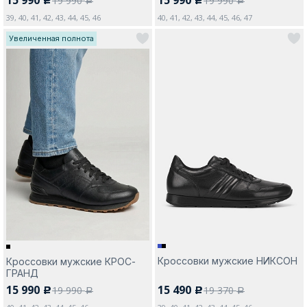
19 990
19 990
c
c
a
a
39, 40, 41, 42, 43, 44, 45, 46
40, 41, 42, 43, 44, 45, 46, 47
Увеличенная полнота
Кроссовки мужские НИКСОН
Кроссовки мужские КРОС-
ГРАНД
15 990
15 490
19 990
19 370
c
c
a
a