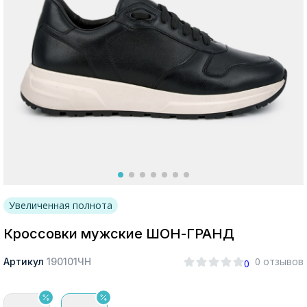
Москва
Да, все верно
Изменить город
О компании
Увеличенная полнота
Покупателям
Кроссовки мужские ШОН-ГРАНД
0 отзывов
Артикул
190101ЧН
0