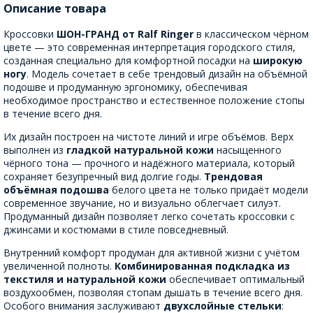
Описание товара
Кроссовки
ШОН-ГРАНД от Ralf Ringer
в классическом чёрном
цвете — это современная интерпретация городского стиля,
созданная специально для комфортной посадки на
широкую
ногу
. Модель сочетает в себе трендовый дизайн на объёмной
подошве и продуманную эргономику, обеспечивая
необходимое пространство и естественное положение стопы
в течение всего дня.
Их дизайн построен на чистоте линий и игре объёмов. Верх
выполнен из
гладкой натуральной кожи
насыщенного
чёрного тона — прочного и надёжного материала, который
сохраняет безупречный вид долгие годы.
Трендовая
объёмная подошва
белого цвета не только придаёт модели
современное звучание, но и визуально облегчает силуэт.
Продуманный дизайн позволяет легко сочетать кроссовки с
джинсами и костюмами в стиле повседневный.
Внутренний комфорт продуман для активной жизни с учётом
увеличенной полноты.
Комбинированная подкладка из
текстиля и натуральной кожи
обеспечивает оптимальный
воздухообмен, позволяя стопам дышать в течение всего дня.
Особого внимания заслуживают
двухслойные стельки
: