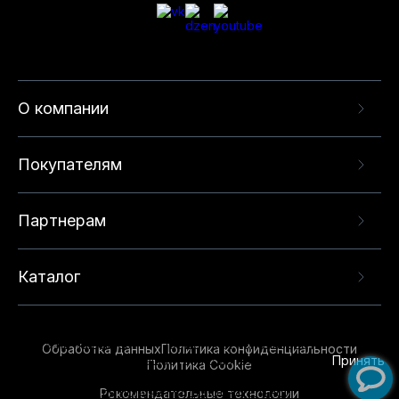
О компании
Покупателям
Партнерам
Каталог
Данный веб-сайт использует cookie-файлы и
рекомендательные технологии в целях
предоставления вам лучшего пользовательского
опыта на нашем сайте. Продолжая использовать
Обработка данных
Политика конфиденциальности
данный сайт, вы соглашаетесь с использованием
Принять
Политика Cookie
нами
cookie-файлов
и рекомендательных
Рекомендательные технологии
технологий. Для получения дополнительной