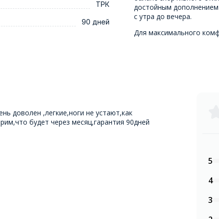
ТРК
достойным дополнением 
с утра до вечера.
90 дней
Для максимального ком
нь доволен ,легкие,ноги не устают,как
рим,что будет через месяц,гарантия 90дней
5
4
3