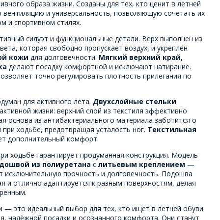
вного образа жизни. Созданы для тех, кто ценит в летней
 вентиляцию и универсальность, позволяющую сочетать их
м и спортивном стилях.
тивный силуэт и функциональные детали. Верх выполнен из
вета, которая свободно пропускает воздух, и укреплён
ой кожи
для долговечности.
Мягкий верхний край,
ка
делают посадку комфортной и исключают натирание.
позволяет точно регулировать плотность прилегания по
думан для активного лета.
Двухслойные стельки
активной жизни: верхний слой из текстиля эффективно
гая основа из антибактериального материала заботится о
ы при ходьбе, предотвращая усталость ног.
Текстильная
т дополнительный комфорт.
ри ходьбе гарантирует продуманная конструкция. Модель
дошвой из полиуретана
с
литьевым креплением
—
т исключительную прочность и долговечность. Подошва
я и отлично адаптируется к разным поверхностям, делая
еренным.
 — это идеальный выбор для тех, кто ищет в летней обуви
я, надёжной посадки и осознанного комфорта. Они станут