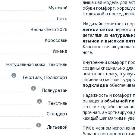
дышащая модель для акти
Мужской
обуви комфорт, хорошую
с одеждой в повседневно
Лето
Их дизайн сочетает спор
лёгкой сетки
чёрного ц
Весна-Лето 2026
деталями из
натуральн
Кроссовки
язычок и высокая пят
Классическая шнуровка 
Уикенд
ноге.
Внутренний комфорт про
Натуральная кожа, Текстиль
созданы специально для 
впитывает влагу, а упру
Текстиль, Полиспорт
гигиене и смягчает удар
подкладка
обеспечивае
Полиуретан
Надёжность и комфорт п
оснащена
объёмной по
Текстиль
этот метод обеспечивае
прочная, амортизирующа
Стандарт
каждый шаг мягким и ув
Литьевой
ТРК
в чёрном исполнении
баланс спортивного стил