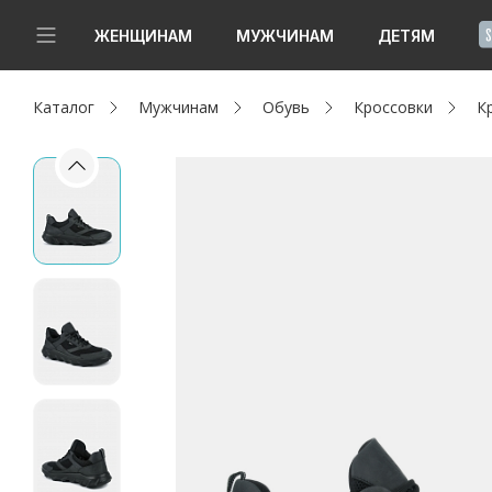
!
ЖЕНЩИНАМ
МУЖЧИНАМ
ДЕТЯМ
Каталог
Мужчинам
Обувь
Кроссовки
К
Новинки
Да, все верно
Изменить город
Женщинам
Мужчинам
Детям
Капсула
Аутлет
Акции / Новости
Адреса магазинов