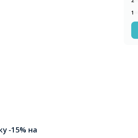
2
1
ку -15% на