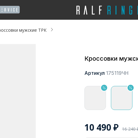
россовки мужские ТРК
Кроссовки мужс
Артикул
175119ЧН
10 490
₽
16 240