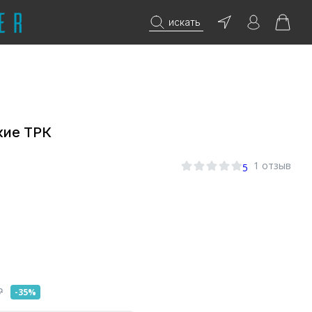
искать
кие ТРК
1 отзыв
5
₽
-35%