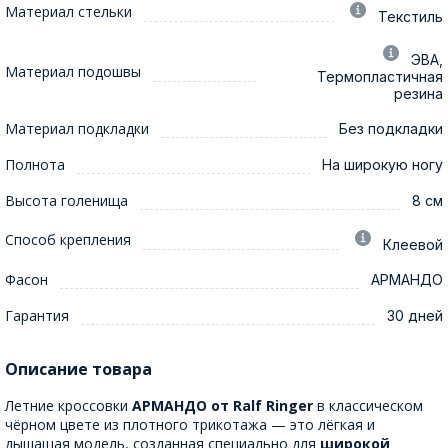
Материал стельки
Текстиль
ЭВА,
Материал подошвы
Термопластичная
резина
Материал подкладки
Без подкладки
Полнота
На широкую ногу
Высота голенища
8 см
Способ крепления
Клеевой
Фасон
АРМАНДО
Гарантия
30 дней
Описание товара
Летние кроссовки
АРМАНДО от Ralf Ringer
в классическом
чёрном цвете из плотного трикотажа — это лёгкая и
дышащая модель, созданная специально для
широкой