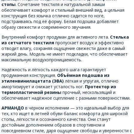
стопы
. Сочетание текстиля и натуральной замши
обеспечивает комфорт и стильный внешний вид, а цельная
конструкция без язычка отлично садится по ноге,
подстраиваясь под её форму. Белая подошва добавляет
образу свежести и современного звучания.
Внутренний комфорт продуман для активного лета.
Стелька
из сетчатого текстиля
пропускает воздух и эффективно
отводит влагу, сохраняя ощущение свежести даже в самый
жаркий день. Модель не имеет подкладки, что обеспечивает
максимальную воздухопроницаемость.
Надёжность и лёгкость каждого шага гарантирует
продуманная конструкция.
Объёмная подошва из
этиленвинилацетата (ЭВА)
лёгкая и упругая, отлично
амортизирует и снижает усталость ног.
Протектор из
термопластичной резины
прочный, нескользящий и
обеспечивает надёжное сцепление с разными поверхностями.
АРМАНДО
в чёрном исполнении — это идеальный выбор для
тех, кто ищет в летней обуви баланс комфорта для широкой
стопы, лёгкости и осознанного качества. Они станут
достойным дополнением образов в спортивном и
повседневном стиле, даря ощущение свободы и уверенности с