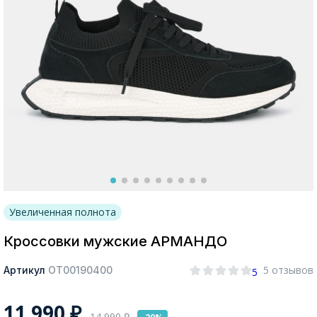
Москва
Да, все верно
Изменить город
О компании
Увеличенная полнота
Покупателям
Кроссовки мужские АРМАНДО
5 отзывов
Артикул
ОТ00190400
5
11 990
₽
14 990
₽