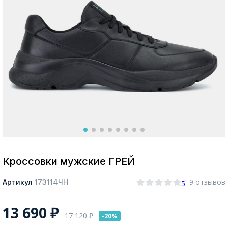
Москва
Да, все верно
Изменить город
О компании
Покупателям
Кроссовки мужские ГРЕЙ
9 отзывов
Артикул
173114ЧН
5
13 690
₽
17 120
₽
-20%