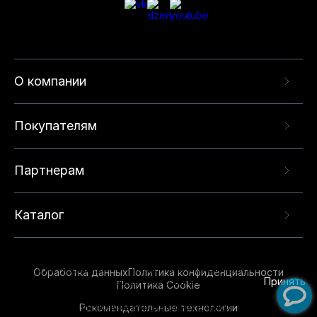
О компании
Покупателям
Партнерам
Каталог
Данный веб-сайт использует cookie-файлы и
рекомендательные технологии в целях
предоставления вам лучшего пользовательского
опыта на нашем сайте. Продолжая использовать
Обработка данных
Политика конфиденциальности
данный сайт, вы соглашаетесь с использованием
Принять
Политика Cookie
нами
cookie-файлов
и рекомендательных
Рекомендательные технологии
технологий. Для получения дополнительной