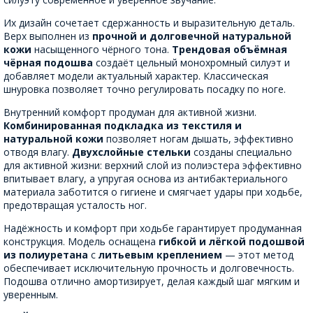
Их дизайн сочетает сдержанность и выразительную деталь.
Верх выполнен из
прочной и долговечной натуральной
кожи
насыщенного чёрного тона.
Трендовая объёмная
чёрная подошва
создаёт цельный монохромный силуэт и
добавляет модели актуальный характер. Классическая
шнуровка позволяет точно регулировать посадку по ноге.
Внутренний комфорт продуман для активной жизни.
Комбинированная подкладка из текстиля и
натуральной кожи
позволяет ногам дышать, эффективно
отводя влагу.
Двухслойные стельки
созданы специально
для активной жизни: верхний слой из полиэстера эффективно
впитывает влагу, а упругая основа из антибактериального
материала заботится о гигиене и смягчает удары при ходьбе,
предотвращая усталость ног.
Надёжность и комфорт при ходьбе гарантирует продуманная
конструкция. Модель оснащена
гибкой и лёгкой подошвой
из полиуретана
с
литьевым креплением
— этот метод
обеспечивает исключительную прочность и долговечность.
Подошва отлично амортизирует, делая каждый шаг мягким и
уверенным.