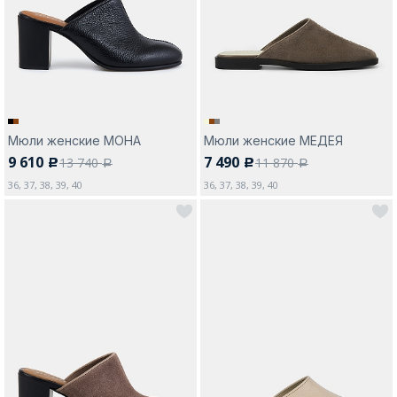
Москва
Мюли женские МОНА
Мюли женские МЕДЕЯ
9 610
7 490
13 740
11 870
c
c
Да, все верно
Изменить город
a
a
36, 37, 38, 39, 40
36, 37, 38, 39, 40
О компании
Покупателям