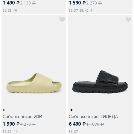
1 490
1 590
2 130
2 270
c
c
a
a
36, 38, 40
36, 37, 38, 40, 41
Сабо женские ИЗИ
Сабо женские ТИЛЬДА
1 990
6 490
4 270
11 870
c
c
a
a
37, 39, 41
36, 37