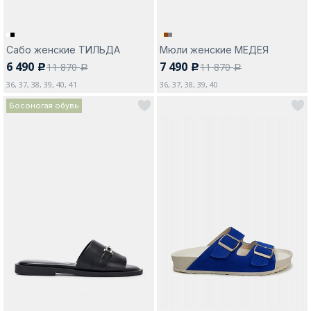
Сабо женские ТИЛЬДА
Мюли женские МЕДЕЯ
6 490
7 490
11 870
11 870
c
c
a
a
36, 37, 38, 39, 40, 41
36, 37, 38, 39, 40
Босоногая обувь