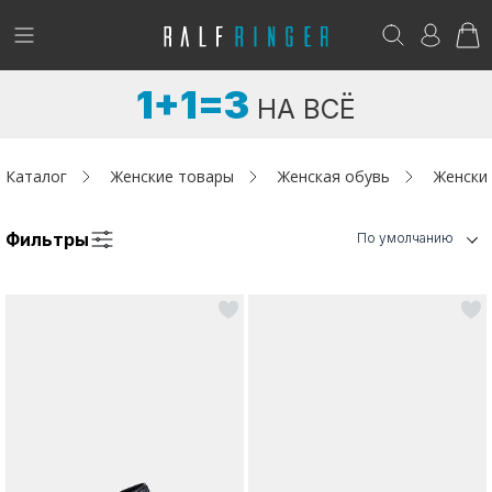
!
Возникли вопросы? -
club@ralf.ru
1+1=3
НА ВСЁ
Новинки
Женщинам
Каталог
Женские товары
Женская обувь
Женски
Мужчинам
Фильтры
По умолчанию
Детям
Капсула
Аутлет
Акции / Новости
Адреса магазинов