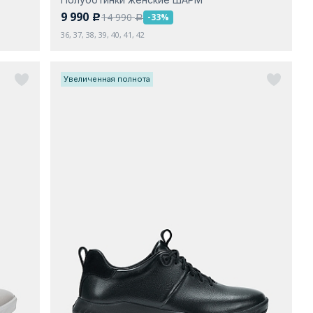
9 990
14 990
-33%
c
a
36, 37, 38, 39, 40, 41, 42
Увеличенная полнота