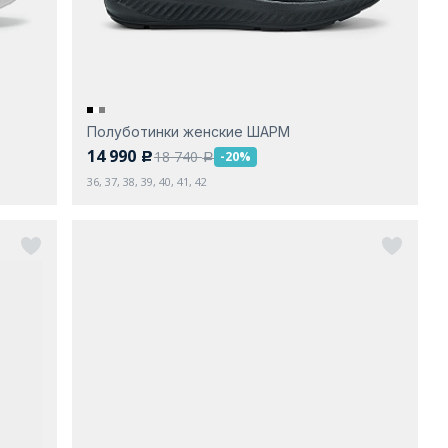
Полуботинки женские ШАРМ
14 990
18 740
-20%
c
a
36, 37, 38, 39, 40, 41, 42