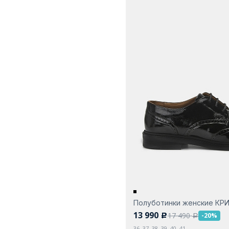
Полуботинки женские КР
13 990
17 490
-20%
c
a
36, 37, 38, 39, 40, 41