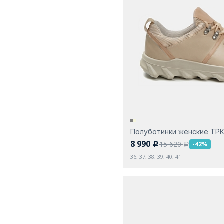
Полуботинки женские ТР
8 990
15 620
-42%
c
a
36, 37, 38, 39, 40, 41