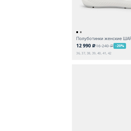
Полуботинки женские ША
12 990
16 240
-20%
c
a
36, 37, 38, 39, 40, 41, 42