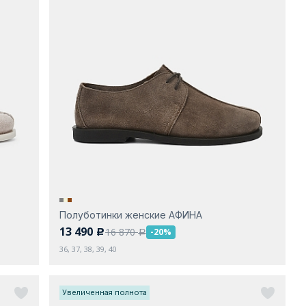
Полуботинки женские АФИНА
13 490
16 870
-20%
c
a
36, 37, 38, 39, 40
Увеличенная полнота