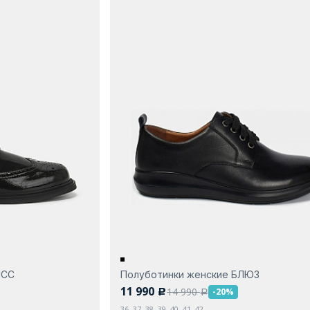
ИСС
Полуботинки женские БЛЮЗ
11 990
14 990
-20%
c
a
36, 37, 38, 39, 40, 41, 42