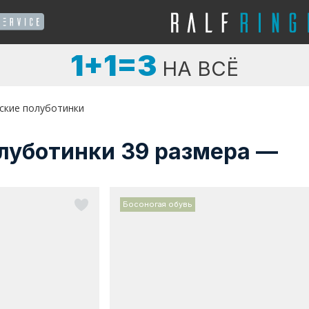
1+1=3
НА ВСЁ
ские полуботинки
луботинки 39 размера —
Босоногая обувь