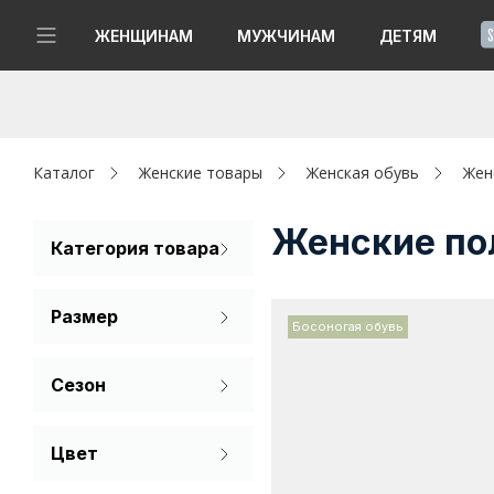
!
ЖЕНЩИНАМ
МУЖЧИНАМ
ДЕТЯМ
Новинки
Да, все верно
Изменить город
Женщинам
Каталог
Женские товары
Женская обувь
Жен
Мужчинам
Женские по
Категория товара
Полуботинки
Детям
Размер
Босоногая обувь
Капсула
35
36
37
Сезон
Аутлет
38
39
40
Лето
Акции / Новости
Цвет
Демисезон
41
42
Бежевый
Адреса магазинов