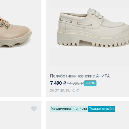
К
Полуботинки женские АНИТА
7 490
14 990
-50%
c
a
36, 37, 38, 39, 40, 41
Увеличенная полнота
Только онлайн