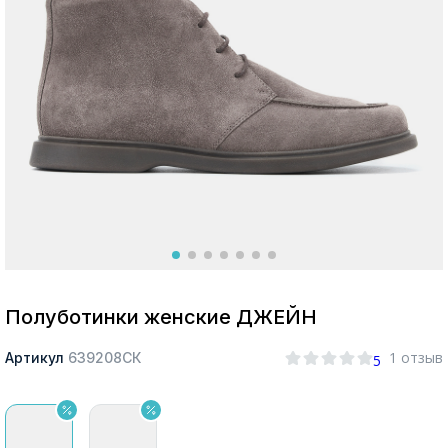
Москва
Да, все верно
Изменить город
О компании
Покупателям
Полуботинки женские ДЖЕЙН
1 отзыв
Артикул
639208СК
5