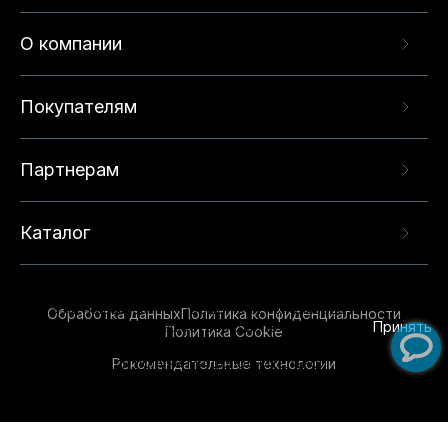
О компании
Покупателям
Партнерам
Каталог
Данный веб-сайт использует cookie-файлы и
рекомендательные технологии в целях
предоставления вам лучшего пользовательского
опыта на нашем сайте. Продолжая использовать
Обработка данных
Политика конфиденциальности
данный сайт, вы соглашаетесь с использованием
Принять
Политика Cookie
нами
cookie-файлов
и рекомендательных
Рекомендательные технологии
технологий. Для получения дополнительной
информации см.
Условия предоставления
рекомендательных технологий
.