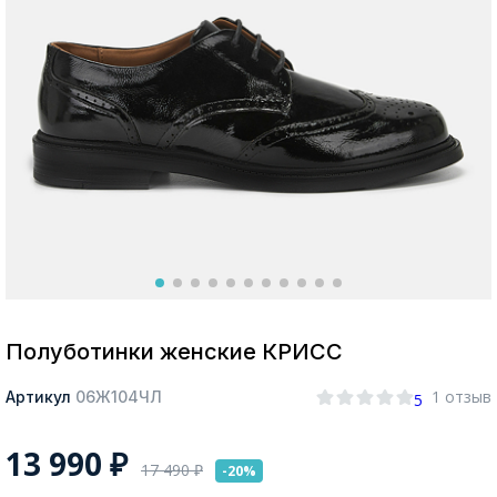
Москва
Да, все верно
Изменить город
О компании
Покупателям
Полуботинки женские КРИСС
1 отзыв
Артикул
06Ж104ЧЛ
5
13 990
₽
17 490
₽
-20%