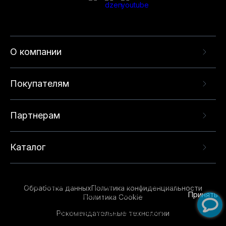
О компании
Покупателям
Партнерам
Каталог
Данный веб-сайт использует cookie-файлы и
рекомендательные технологии в целях
предоставления вам лучшего пользовательского
опыта на нашем сайте. Продолжая использовать
Обработка данных
Политика конфиденциальности
данный сайт, вы соглашаетесь с использованием
Принять
Политика Cookie
нами
cookie-файлов
и рекомендательных
Рекомендательные технологии
технологий. Для получения дополнительной
информации см.
Условия предоставления