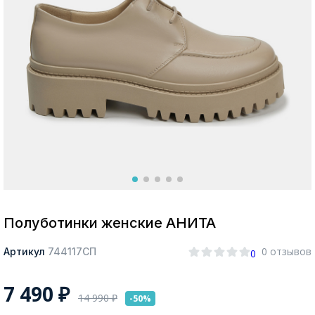
Москва
Да, все верно
Изменить город
О компании
Покупателям
Полуботинки женские АНИТА
0 отзывов
Артикул
744117СП
0
7 490
₽
14 990
₽
-50%