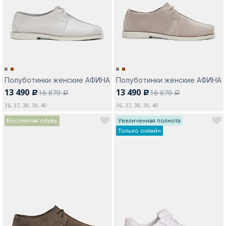
Москва
Полуботинки женские АФИНА
Полуботинки женские АФИНА
13 490
13 490
16 870
16 870
c
c
Да, все верно
Изменить город
a
a
36, 37, 38, 39, 40
36, 37, 38, 39, 40
Босоногая обувь
Увеличенная полнота
Только онлайн
О компании
Покупателям