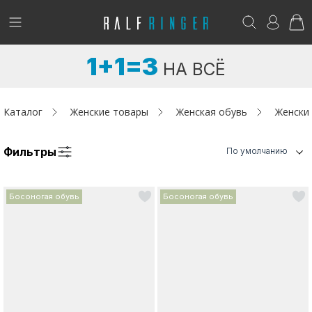
!
Возникли вопросы? -
club@ralf.ru
1+1=3
НА ВСЁ
Новинки
Женщинам
Каталог
Женские товары
Женская обувь
Женски
Мужчинам
Фильтры
По умолчанию
Детям
Босоногая обувь
Босоногая обувь
Капсула
Аутлет
Акции / Новости
Адреса магазинов