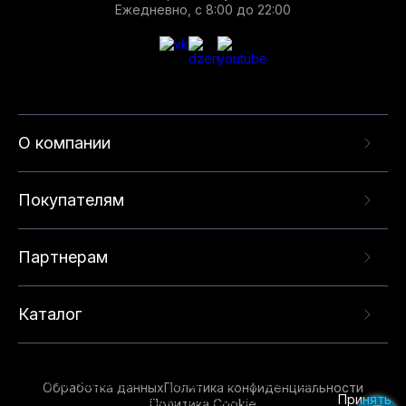
Ежедневно, с 8:00 до 22:00
О компании
Покупателям
Партнерам
Каталог
Данный веб-сайт использует cookie-файлы и
рекомендательные технологии в целях
предоставления вам лучшего пользовательского
опыта на нашем сайте. Продолжая использовать
Обработка данных
Политика конфиденциальности
данный сайт, вы соглашаетесь с использованием
Принять
Политика Cookie