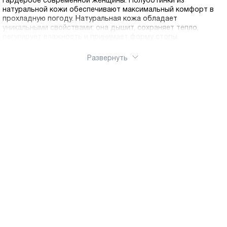
гардеробе современной женщины. Полуботинки из
натуральной кожи обеспечивают максимальный комфорт в
прохладную погоду. Натуральная кожа обладает
уникальными свойствами: она дышит, сохраняет тепло,
регулирует влажность и принимает форму стопы.
Полуботинки Ральф Рингер изготавливаются с
использованием современных технологий и качественных
Развернуть
материалов, что гарантирует долговечность и надежность
каждой пары. Эргономичная колодка, мягкая стелька из
натуральных материалов и гибкая подошва с амортизацией
обеспечивают комфорт даже при длительной ходьбе. В
нашем каталоге вы найдете полуботинки на любой вкус:
классические модели на шнуровке, элегантные варианты на
молнии, стильные челси, спортивные полуботинки на толстой
подошве. Разнообразие цветов и фактур позволяет
подобрать идеальную пару под любой стиль одежды.
Заказывая обувь с бесплатной доставкой по РФ, вы
получаете стильные, комфортные и долговечные
полуботинки, которые будут радовать вас долгие годы. Наш
интернет-магазин делает шопинг простым и приятным. Мы
стираем границы: для наших покупателей действует быстрая
доставка по России.