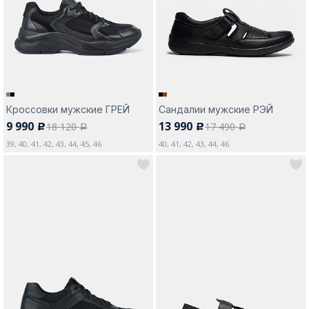
Москва
Кроссовки мужские ГРЕЙ
Сандалии мужские РЭЙ
9 990
13 990
18 120
17 490
c
c
Да, все верно
Изменить город
a
a
39, 40, 41, 42, 43, 44, 45, 46
40, 41, 42, 43, 44, 46
О компании
Покупателям