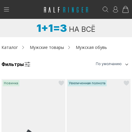
!
Возникли вопросы? -
club@ralf.ru
1+1=3
НА ВСЁ
Новинки
Женщинам
Каталог
Мужские товары
Мужская обувь
Мужчинам
Фильтры
По умолчанию
Детям
Новинка
Увеличенная полнота
Капсула
Аутлет
Акции / Новости
Адреса магазинов