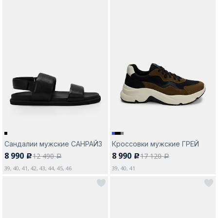
Сандалии мужские САНРАЙЗ
Кроссовки мужские ГРЕЙ
8 990
8 990
12 490
17 120
c
c
a
a
39, 40, 41, 42, 43, 44, 45, 46
39, 40, 41