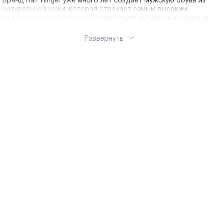
Бренд Ralf Ringer уже много лет создает мужскую обувь из
натуральной кожи, которая отвечает самым высоким
стандартам качества и соответствует актуальным модным
тенденциям. Ассортимент мужской обуви Ральф Рингер
включает широкий выбор моделей для любого случая и
Развернуть
сезона. Классические туфли станут незаменимым атрибутом
делового стиля, идеально дополняя костюм для офиса,
деловых встреч или торжественных мероприятий. Строгие
оксфорды, элегантные дерби и лоферы выполнены из
качественной кожи с безупречной отделкой, что
подчеркивает статус и хороший вкус их обладателя. Для
повседневной носки представлены удобные мокасины, кеды
и кроссовки, которые легко надеваются и прекрасно
сочетаются с casual-образами. Особое внимание в
производстве уделяется эргономике и комфорту.
Каждая модель разрабатывается с учетом анатомических
особенностей мужской стопы, что обеспечивает правильную
поддержку свода и снижает нагрузку при ходьбе.
Качественная стелька с амортизирующими свойствами,
гибкая подошва из износостойких материалов и надежная
фиксация стопы делают обувь Ralf Ringer комфортной даже
при длительном использовании.