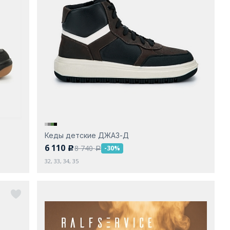
Кеды детские ДЖАЗ-Д
6 110
8 740
-30%
c
a
32, 33, 34, 35