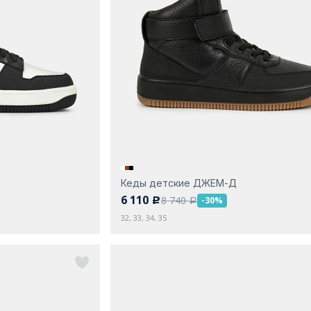
Кеды детские ДЖЕМ-Д
6 110
8 740
-30%
c
a
32, 33, 34, 35