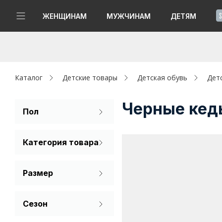
!
ЖЕНЩИНАМ
МУЖЧИНАМ
ДЕТЯМ
Новинки
Да, все верно
Изменить город
Женщинам
Каталог
Детские товары
Детская обувь
Дет
Мужчинам
Черные кед
Пол
Для девочек
Детям
Категория товара
Для мальчиков
Капсула
Ботинки
Размер
Аутлет
Кеды
30
31
32
Акции / Новости
Сезон
33
34
35
Демисезон
Адреса магазинов