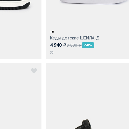
Кеды детские ШЕЙЛА-Д
4 940
9 880
-50%
c
a
30