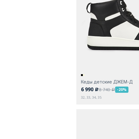
Кеды детские ДЖЕМ-Д
6 990
8 740
-20%
c
a
32, 33, 34, 35