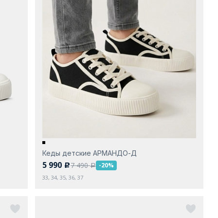
Кеды детские АРМАНДО-Д
5 990
7 490
-20%
c
a
33, 34, 35, 36, 37