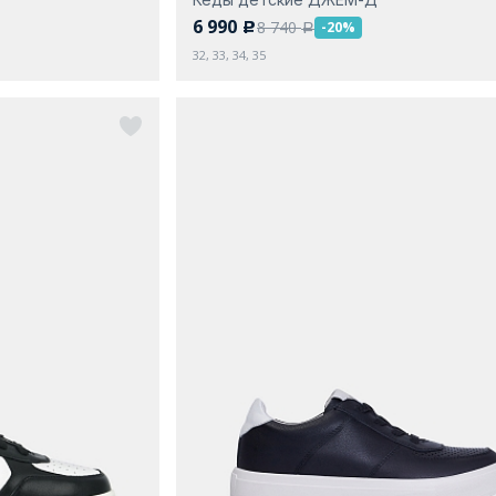
6 990
8 740
-20%
c
a
32, 33, 34, 35