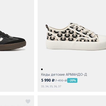
Кеды детские АРМАНДО-Д
5 990
7 490
-20%
c
a
33, 34, 35, 36, 37