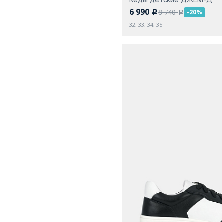
6 990
8 740
-20%
c
a
32, 33, 34, 35