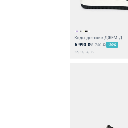
Кеды детские ДЖЕМ-Д
6 990
8 740
-20%
c
a
32, 33, 34, 35