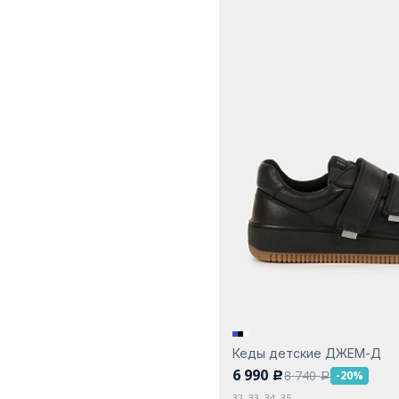
Кеды детские ДЖЕМ-Д
6 990
8 740
-20%
c
a
32, 33, 34, 35