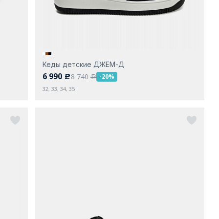
Кеды детские ДЖЕМ-Д
6 990
8 740
-20%
c
a
32, 33, 34, 35