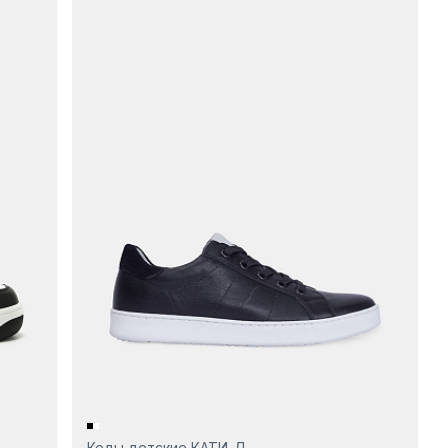
Кеды детские КАТИ-Д