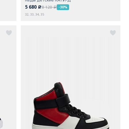
5 680
8 120
-30%
c
a
32, 33, 34, 35