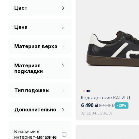
Цвет
Зима
36
37
38
Бежевый
Цена
Белый
Зеленый
Материал верха
Натуральная кожа
Коричневый
Материал
Спилок
Молочный
подкладки
Текстиль
Мех (шерсть)
Серый
Тип подошвы
Натуральная кожа
Синий
Кеды детские КАТИ-Д
Без каблука
Текстиль
6 490
8 120
-20%
c
a
Черный
Дополнительно
32, 33, 34, 35, 36, 38
Гарантия 90 дней
В наличии в
интернет-магазине