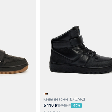
Кеды детские ДЖЕМ-Д
6 110
8 740
-30%
c
a
32, 33, 34, 35