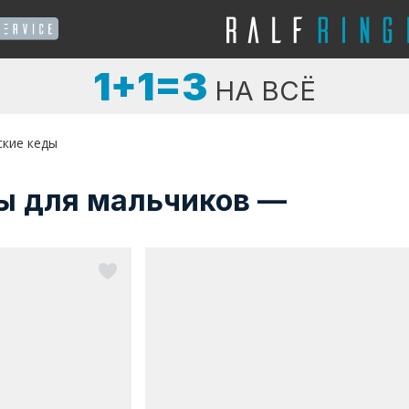
1+1=3
НА ВСЁ
ские кеды
ы для мальчиков —