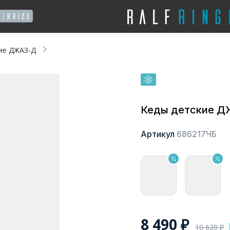
ие ДЖАЗ-Д
Кеды детские 
Артикул
686217ЧБ
8 490
₽
10 620
₽