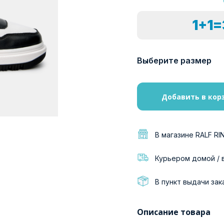
1+1
Выберите размер
Добавить в кор
В магазине RALF RI
Курьером домой / 
В пункт выдачи зак
Описание товара