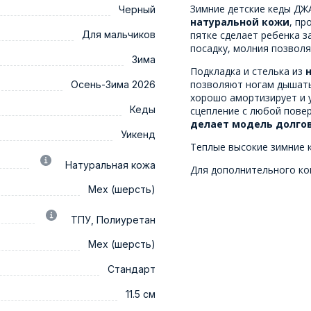
Зимние детские кеды ДЖ
Черный
натуральной кожи
, пр
Для мальчиков
пятке сделает ребенка з
посадку, молния позволя
Зима
Подкладка и стелька из
позволяют ногам дышать
Осень-Зима 2026
хорошо амортизирует и 
Кеды
сцепление с любой пове
делает модель долго
Уикенд
Теплые высокие зимние 
Натуральная кожа
Для дополнительного ко
Мех (шерсть)
ТПУ, Полиуретан
Мех (шерсть)
Стандарт
11.5 см