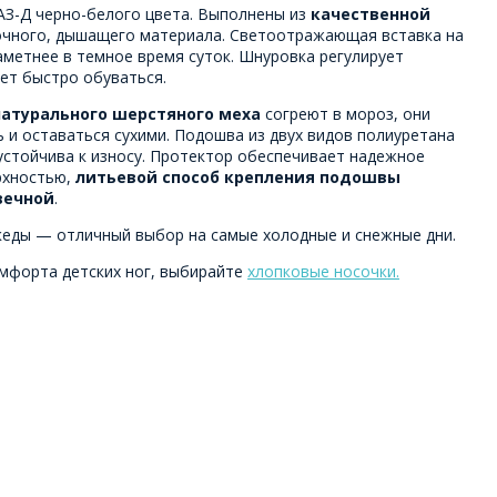
АЗ-Д черно-белого цвета. Выполнены из
качественной
очного, дышащего материала. Светоотражающая вставка на
аметнее в темное время суток. Шнуровка регулирует
ет быстро обуваться.
натурального шерстяного меха
согреют в мороз, они
 и оставаться сухими. Подошва из двух видов полиуретана
устойчива к износу. Протектор обеспечивает надежное
рхностью,
литьевой способ крепления подошвы
вечной
.
кеды — отличный выбор на самые холодные и снежные дни.
мфорта детских ног, выбирайте
хлопковые носочки.