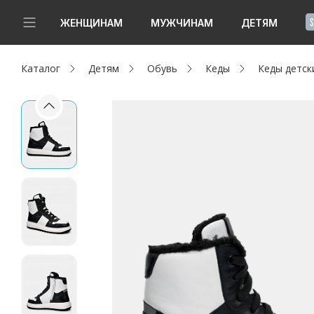
!
ЖЕНЩИНАМ
МУЖЧИНАМ
ДЕТЯМ
Каталог
Детям
Обувь
Кеды
Кеды детск
Новинки
Да, все верно
Изменить город
Женщинам
Мужчинам
Детям
Капсула
Аутлет
Акции / Новости
Адреса магазинов