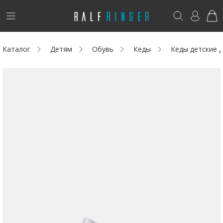
!
Возникли вопросы? -
club@ralf.ru
Каталог
Детям
Обувь
Кеды
Кеды детские
Новинки
Женщинам
Мужчинам
Детям
Капсула
Аутлет
Акции / Новости
Адреса магазинов