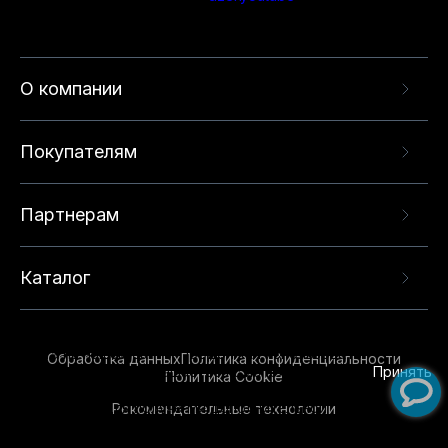
О компании
Покупателям
Партнерам
Каталог
Данный веб-сайт использует cookie-файлы и
рекомендательные технологии в целях
предоставления вам лучшего пользовательского
опыта на нашем сайте. Продолжая использовать
Обработка данных
Политика конфиденциальности
данный сайт, вы соглашаетесь с использованием
Принять
Политика Cookie
нами
cookie-файлов
и рекомендательных
Рекомендательные технологии
технологий. Для получения дополнительной
информации см.
Условия предоставления
рекомендательных технологий
.