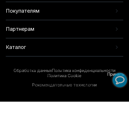
Покупателям
Партнерам
Каталог
Данный веб-сайт использует cookie-файлы и
рекомендательные технологии в целях
предоставления вам лучшего пользовательского
опыта на нашем сайте. Продолжая использовать
Обработка данных
Политика конфиденциальности
данный сайт, вы соглашаетесь с использованием
Принять
Политика Cookie
нами
cookie-файлов
и рекомендательных
Рекомендательные технологии
технологий. Для получения дополнительной
информации см.
Условия предоставления
рекомендательных технологий
.
Обувь для всей семьи!