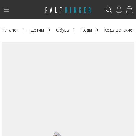
!
Возникли вопросы? -
club@ralf.ru
Каталог
Детям
Обувь
Кеды
Кеды детские
Новинки
Женщинам
Мужчинам
Детям
Капсула
Аутлет
Акции / Новости
Адреса магазинов