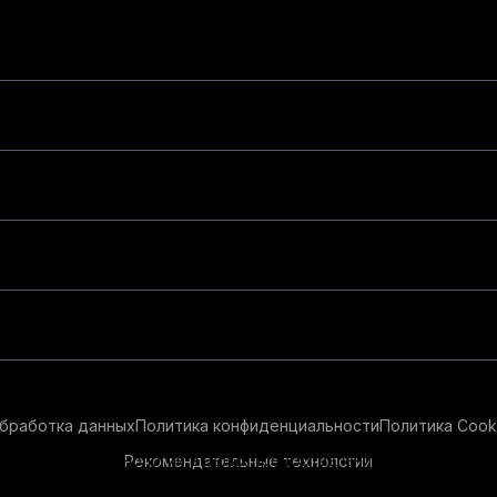
бработка данных
Политика конфиденциальности
Политика Cook
Рекомендательные технологии
ендательные технологии в целях предоставления вам лучшего 
айт, вы соглашаетесь с использованием нами
cookie-файлов
и р