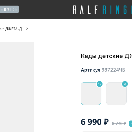
кие ДЖЕМ-Д
Кеды детские 
Артикул
687224ЧБ
6 990
₽
8 740
₽