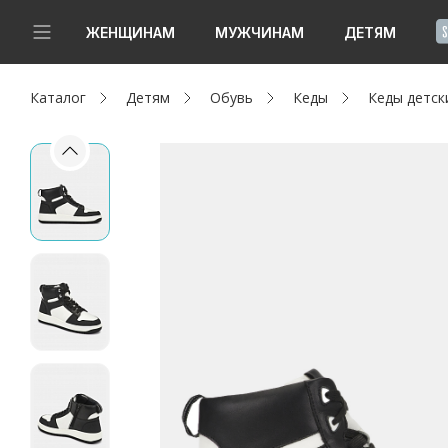
!
ЖЕНЩИНАМ
МУЖЧИНАМ
ДЕТЯМ
Каталог
Детям
Обувь
Кеды
Кеды детс
Новинки
Да, все верно
Изменить город
Женщинам
Мужчинам
Детям
Капсула
Аутлет
Акции / Новости
Адреса магазинов