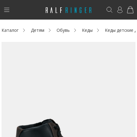
!
Возникли вопросы? -
club@ralf.ru
Каталог
Детям
Обувь
Кеды
Кеды детские 
Новинки
Женщинам
Мужчинам
Детям
Капсула
Аутлет
Акции / Новости
Адреса магазинов