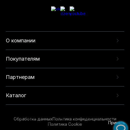
О компании
Покупателям
Партнерам
Каталог
Данный веб-сайт использует cookie-файлы и
рекомендательные технологии в целях
предоставления вам лучшего пользовательского
опыта на нашем сайте. Продолжая использовать
Обработка данных
Политика конфиденциальности
данный сайт, вы соглашаетесь с использованием
Принять
Политика Cookie
нами
cookie-файлов
и рекомендательных