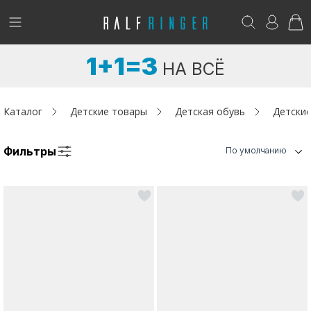
!
Возникли вопросы? -
club@ralf.ru
1+1=3
НА ВСЁ
Новинки
Женщинам
Каталог
Детские товары
Детская обувь
Детские
Мужчинам
Фильтры
По умолчанию
Детям
Капсула
Аутлет
Акции / Новости
Адреса магазинов