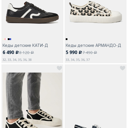
Москва
Кеды детские КАТИ-Д
Кеды детские АРМАНДО-Д
6 490
5 990
8 120
7 490
c
c
Да, все верно
Изменить город
a
a
32, 33, 34, 35, 36, 38
33, 34, 35, 36, 37
О компании
Покупателям