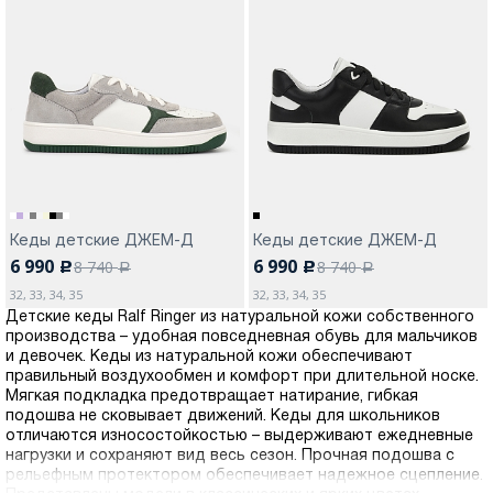
Кеды детские ДЖЕМ-Д
Кеды детские ДЖЕМ-Д
6 990
6 990
8 740
8 740
c
c
a
a
32, 33, 34, 35
32, 33, 34, 35
Детские кеды Ralf Ringer из натуральной кожи собственного
производства – удобная повседневная обувь для мальчиков
и девочек. Кеды из натуральной кожи обеспечивают
правильный воздухообмен и комфорт при длительной носке.
Мягкая подкладка предотвращает натирание, гибкая
подошва не сковывает движений. Кеды для школьников
отличаются износостойкостью – выдерживают ежедневные
нагрузки и сохраняют вид весь сезон. Прочная подошва с
рельефным протектором обеспечивает надежное сцепление.