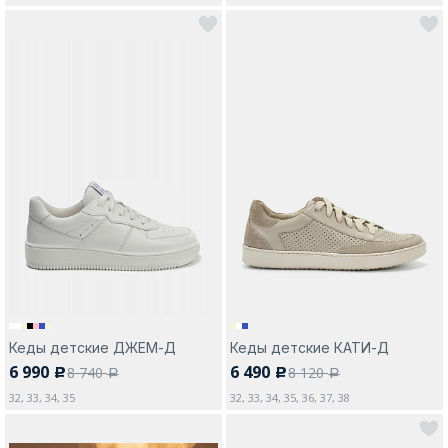
Кеды детские ДЖЕМ-Д
Кеды детские КАТИ-Д
6 990
6 490
8 740
8 120
c
c
a
a
32, 33, 34, 35
32, 33, 34, 35, 36, 37, 38