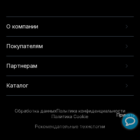
О компании
Покупателям
Партнерам
Каталог
Данный веб-сайт использует cookie-файлы и
рекомендательные технологии в целях
предоставления вам лучшего пользовательского
опыта на нашем сайте. Продолжая использовать
Обработка данных
Политика конфиденциальности
данный сайт, вы соглашаетесь с использованием
Принять
Политика Cookie
нами
cookie-файлов
и рекомендательных
Рекомендательные технологии
технологий. Для получения дополнительной
информации см.
Условия предоставления
рекомендательных технологий
.