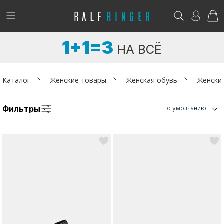
!
Возникли вопросы? -
club@ralf.ru
1+1=3
НА ВСЁ
Новинки
Женщинам
Каталог
Женские товары
Женская обувь
Женски
Мужчинам
Фильтры
По умолчанию
Детям
Капсула
Аутлет
Акции / Новости
Адреса магазинов