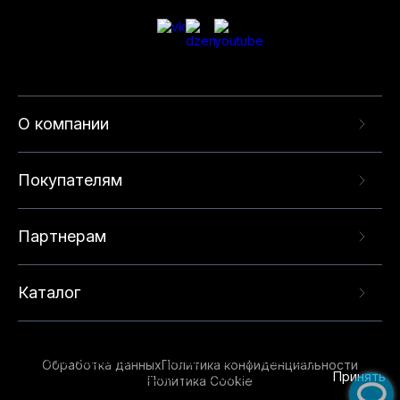
О компании
Покупателям
Партнерам
Каталог
Данный веб-сайт использует cookie-файлы и
рекомендательные технологии в целях
предоставления вам лучшего пользовательского
опыта на нашем сайте. Продолжая использовать
Обработка данных
Политика конфиденциальности
данный сайт, вы соглашаетесь с использованием
Принять
Политика Cookie
нами
cookie-файлов
и рекомендательных