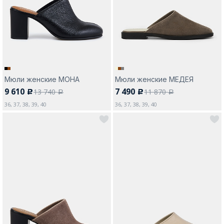
Москва
Мюли женские МОНА
Мюли женские МЕДЕЯ
9 610
7 490
13 740
11 870
c
c
Да, все верно
Изменить город
a
a
36, 37, 38, 39, 40
36, 37, 38, 39, 40
О компании
Покупателям