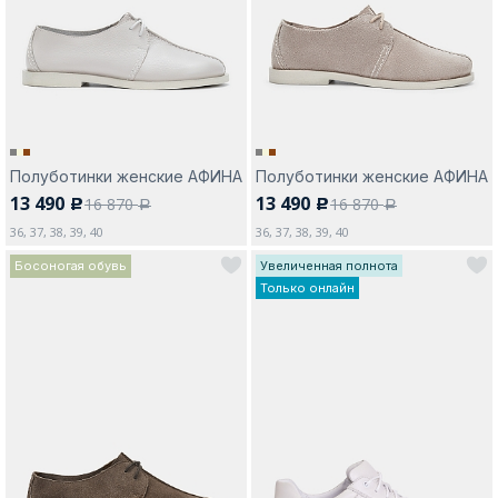
Москва
Полуботинки женские АФИНА
Полуботинки женские АФИНА
13 490
13 490
16 870
16 870
c
c
Да, все верно
Изменить город
a
a
36, 37, 38, 39, 40
36, 37, 38, 39, 40
Босоногая обувь
Увеличенная полнота
Только онлайн
О компании
Покупателям