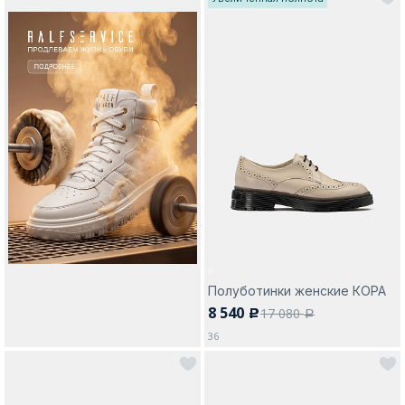
Полуботинки женские КОРА
8 540
17 080
c
a
36