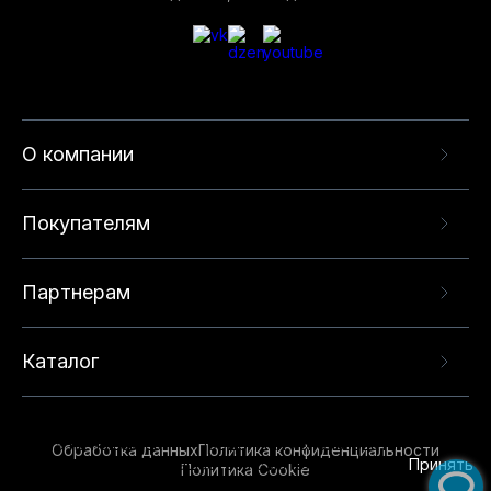
О компании
Покупателям
Партнерам
Каталог
Данный веб-сайт использует cookie-файлы и
рекомендательные технологии в целях
предоставления вам лучшего пользовательского
опыта на нашем сайте. Продолжая использовать
Обработка данных
Политика конфиденциальности
данный сайт, вы соглашаетесь с использованием
Принять
Политика Cookie
нами
cookie-файлов
и рекомендательных