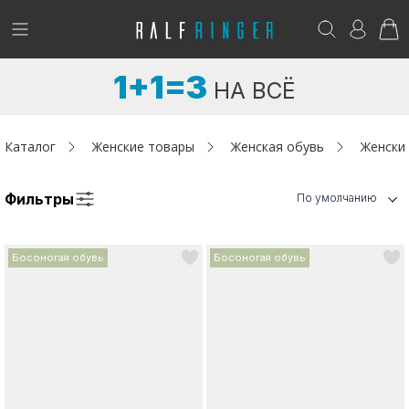
!
Возникли вопросы? -
club@ralf.ru
1+1=3
НА ВСЁ
Новинки
Женщинам
Каталог
Женские товары
Женская обувь
Женски
Мужчинам
Фильтры
По умолчанию
Детям
Босоногая обувь
Босоногая обувь
Капсула
Аутлет
Акции / Новости
Адреса магазинов