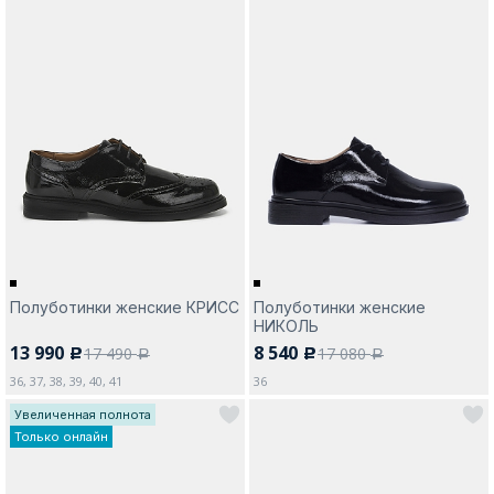
Полуботинки женские КРИСС
Полуботинки женские
НИКОЛЬ
13 990
8 540
17 490
17 080
c
c
a
a
36, 37, 38, 39, 40, 41
36
Увеличенная полнота
Только онлайн