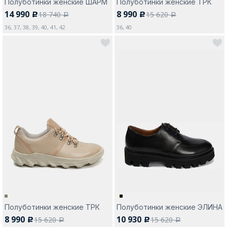
Полуботинки женские ШАРМ
Полуботинки женские ТРК
14 990
8 990
18 740
15 620
c
c
a
a
36, 37, 38, 39, 40, 41, 42
36, 40
Полуботинки женские ТРК
Полуботинки женские ЭЛИНА
8 990
10 930
15 620
15 620
c
c
a
a