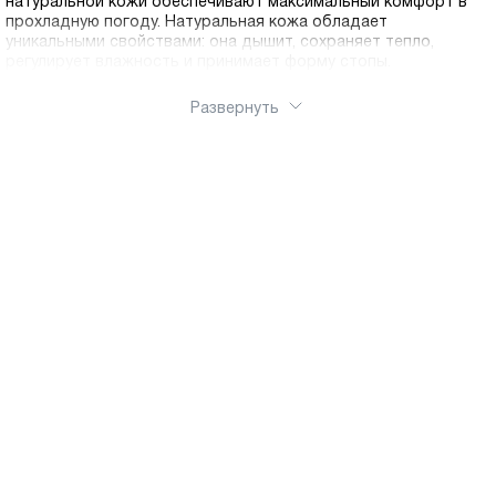
натуральной кожи обеспечивают максимальный комфорт в
прохладную погоду. Натуральная кожа обладает
уникальными свойствами: она дышит, сохраняет тепло,
регулирует влажность и принимает форму стопы.
Полуботинки Ральф Рингер изготавливаются с
использованием современных технологий и качественных
Развернуть
материалов, что гарантирует долговечность и надежность
каждой пары. Эргономичная колодка, мягкая стелька из
натуральных материалов и гибкая подошва с амортизацией
обеспечивают комфорт даже при длительной ходьбе. В
нашем каталоге вы найдете полуботинки на любой вкус:
классические модели на шнуровке, элегантные варианты на
молнии, стильные челси, спортивные полуботинки на толстой
подошве. Разнообразие цветов и фактур позволяет
подобрать идеальную пару под любой стиль одежды.
Заказывая обувь с бесплатной доставкой по РФ, вы
получаете стильные, комфортные и долговечные
полуботинки, которые будут радовать вас долгие годы. Наш
интернет-магазин делает шопинг простым и приятным. Мы
стираем границы: для наших покупателей действует быстрая
доставка по России.