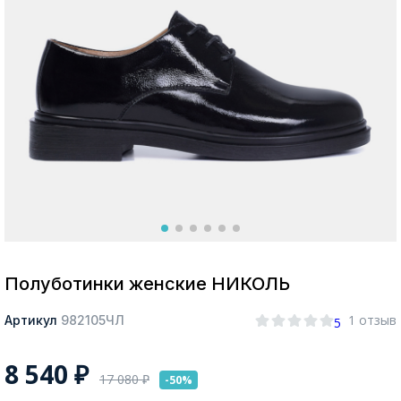
Москва
Да, все верно
Изменить город
О компании
Покупателям
Полуботинки женские НИКОЛЬ
1 отзыв
Артикул
982105ЧЛ
5
8 540
₽
17 080
₽
-50%