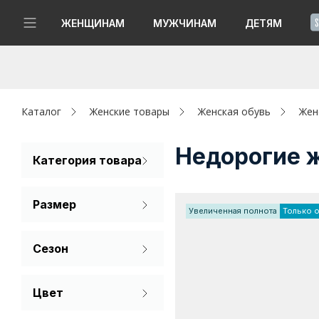
!
ЖЕНЩИНАМ
МУЖЧИНАМ
ДЕТЯМ
Новинки
Да, все верно
Изменить город
Женщинам
Каталог
Женские товары
Женская обувь
Жен
Мужчинам
Недорогие 
Категория товара
Полуботинки
Детям
Размер
Увеличенная полнота
Только 
Капсула
35
36
37
Сезон
Аутлет
38
39
40
Лето
Акции / Новости
Цвет
Демисезон
41
42
Бежевый
Адреса магазинов