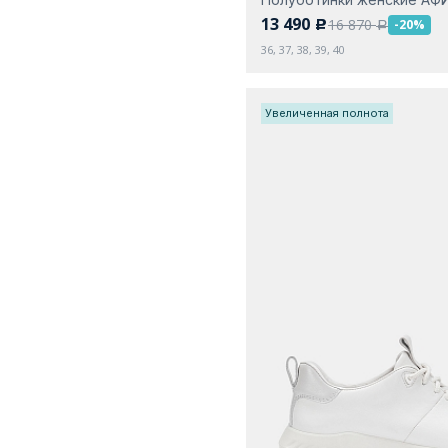
13 490
16 870
-20%
c
a
36, 37, 38, 39, 40
Увеличенная полнота