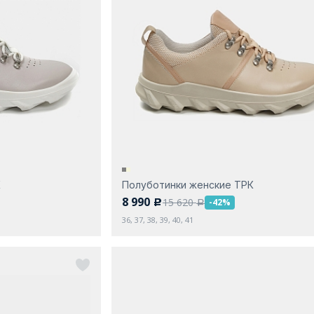
К
Полуботинки женские ТРК
8 990
15 620
-42%
c
a
36, 37, 38, 39, 40, 41