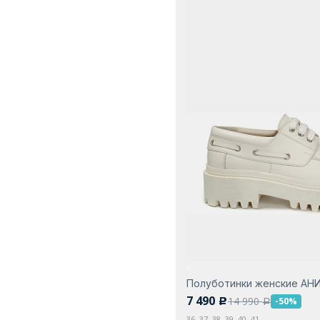
Полуботинки женские АН
7 490
14 990
-50%
c
a
36, 37, 38, 39, 40, 41