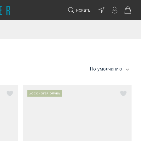
искать
По умолчанию
Босоногая обувь