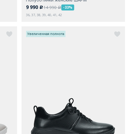
9 990
14 990
-33%
c
a
36, 37, 38, 39, 40, 41, 42
Увеличенная полнота