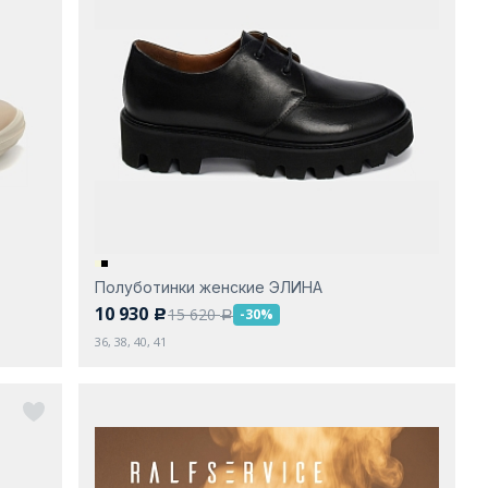
Полуботинки женские ЭЛИНА
10 930
15 620
-30%
c
a
36, 38, 40, 41