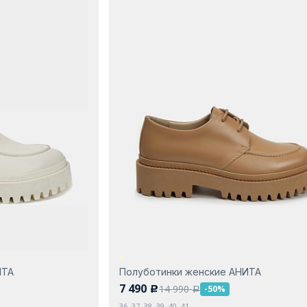
ИТА
Полуботинки женские АНИТА
7 490
14 990
-50%
c
a
36, 37, 38, 39, 40, 41