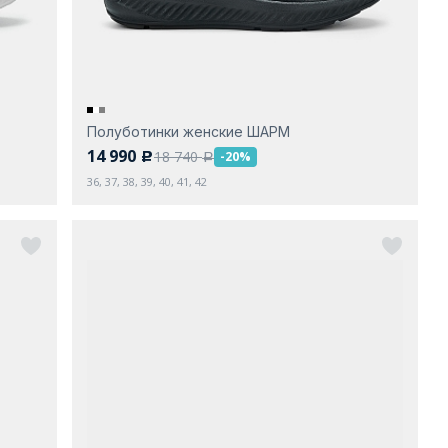
Полуботинки женские ШАРМ
14 990
18 740
-20%
c
a
36, 37, 38, 39, 40, 41, 42