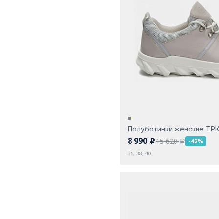
Полуботинки женские ТР
8 990
15 620
-42%
c
a
36, 38, 40