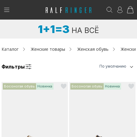
!
Возникли вопросы? -
club@ralf.ru
1+1=3
НА ВСЁ
Новинки
Женщинам
Каталог
Женские товары
Женская обувь
Женски
Мужчинам
Фильтры
По умолчанию
Детям
Босоногая обувь
Новинка
Босоногая обувь
Новинка
Капсула
Аутлет
Акции / Новости
Адреса магазинов