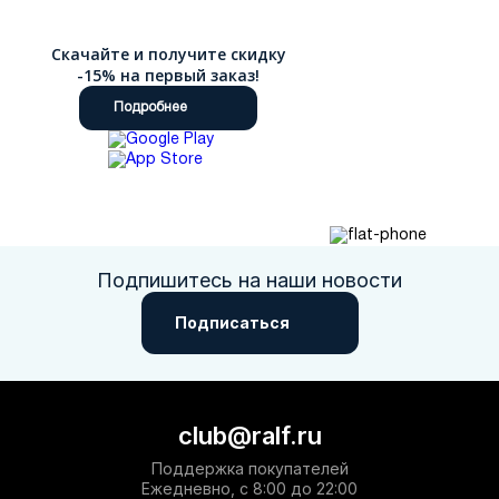
цвет и сезон. Мы предлагаем быструю доставку по России:
курьером с возможностью примерки, в пункты самовывоза
Скачайте и получите скидку
или в фирменные магазины сети.
-15% на первый заказ!
Подробнее
Подпишитесь на наши новости
Подписаться
club@ralf.ru
Поддержка покупателей
Ежедневно, с 8:00 до 22:00