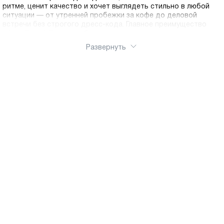
ритме, ценит качество и хочет выглядеть стильно в любой
ситуации — от утренней пробежки за кофе до деловой
встречи без строгого дресс-кода. Главное преимущество
обуви Ральф Рингер — бескомпромиссное качество
материалов. Основу нашего ассортимента составляет
Развернуть
натуральная кожа премиальной выделки, а также
натуральный нубук и велюр.
В каталоге Ralf Ringer представлены кроссовки различных
силуэтов, чтобы каждая женщина могла найти свою
идеальную пару:
Стандартные кроссовки - Классические низкие модели,
открывающие щиколотку. Это универсальный выбор, который
гармонично сочетается с джинсами, шортами, летящими
юбками и платьями. Легкие и удобные, они незаменимы для
повседневной носки.
Высокие кроссовки - Стильные модели, закрывающие
голеностоп. Они обеспечивают дополнительную фиксацию
сустава и защиту от ветра. Высокие кроссовки добавляют
образу дерзости и отлично смотрятся с укороченными
брюками и легинсами.
Шопинг с Ralf Ringer — это просто и выгодно.
Воспользуйтесь фильтрами каталога, чтобы выбрать размер,