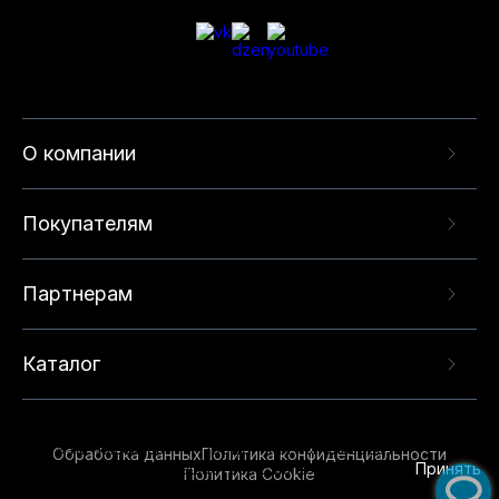
О компании
Покупателям
Партнерам
Каталог
Данный веб-сайт использует cookie-файлы и
рекомендательные технологии в целях
предоставления вам лучшего пользовательского
опыта на нашем сайте. Продолжая использовать
Обработка данных
Политика конфиденциальности
данный сайт, вы соглашаетесь с использованием
Принять
Политика Cookie
нами
cookie-файлов
и рекомендательных