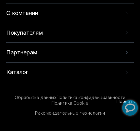
О компании
Покупателям
Партнерам
Каталог
Данный веб-сайт использует cookie-файлы и
рекомендательные технологии в целях
предоставления вам лучшего пользовательского
опыта на нашем сайте. Продолжая использовать
Обработка данных
Политика конфиденциальности
данный сайт, вы соглашаетесь с использованием
Принять
Политика Cookie
нами
cookie-файлов
и рекомендательных
Рекомендательные технологии
технологий. Для получения дополнительной
информации см.
Условия предоставления
рекомендательных технологий
.