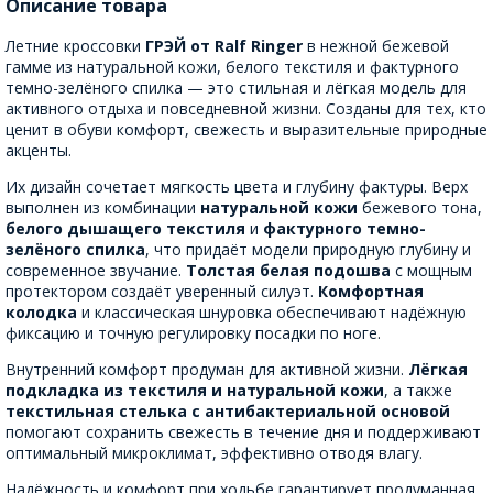
Описание товара
Летние кроссовки
ГРЭЙ от Ralf Ringer
в нежной бежевой
гамме из натуральной кожи, белого текстиля и фактурного
темно-зелёного спилка — это стильная и лёгкая модель для
активного отдыха и повседневной жизни. Созданы для тех, кто
ценит в обуви комфорт, свежесть и выразительные природные
акценты.
Их дизайн сочетает мягкость цвета и глубину фактуры. Верх
выполнен из комбинации
натуральной кожи
бежевого тона,
белого дышащего текстиля
и
фактурного темно-
зелёного спилка
, что придаёт модели природную глубину и
современное звучание.
Толстая белая подошва
с мощным
протектором создаёт уверенный силуэт.
Комфортная
колодка
и классическая шнуровка обеспечивают надёжную
фиксацию и точную регулировку посадки по ноге.
Внутренний комфорт продуман для активной жизни.
Лёгкая
подкладка из текстиля и натуральной кожи
, а также
текстильная стелька с антибактериальной основой
помогают сохранить свежесть в течение дня и поддерживают
оптимальный микроклимат, эффективно отводя влагу.
Надёжность и комфорт при ходьбе гарантирует продуманная