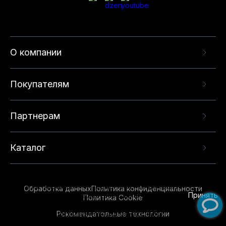
О компании
Покупателям
Партнерам
Каталог
Данный веб-сайт использует cookie-файлы и
рекомендательные технологии в целях
предоставления вам лучшего пользовательского
опыта на нашем сайте. Продолжая использовать
Обработка данных
Политика конфиденциальности
данный сайт, вы соглашаетесь с использованием
Принять
Политика Cookie
нами
cookie-файлов
и рекомендательных
Рекомендательные технологии
технологий. Для получения дополнительной
информации см.
Условия предоставления