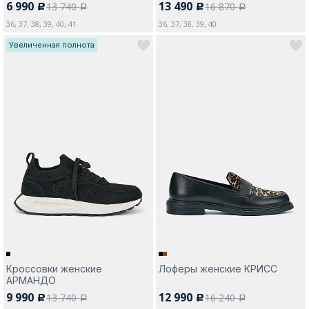
6 990
13 490
13 740
16 870
c
c
a
a
36, 37, 38, 39, 40, 41
36, 37, 38, 39, 40
Увеличенная полнота
Кроссовки женские
Лоферы женские КРИСС
АРМАНДО
9 990
12 990
13 740
16 240
c
c
a
a