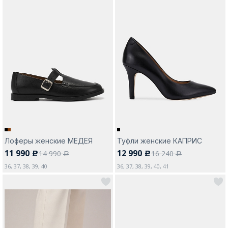
Лоферы женские МЕДЕЯ
Туфли женские КАПРИС
11 990
12 990
14 990
16 240
c
c
a
a
36, 37, 38, 39, 40
36, 37, 38, 39, 40, 41