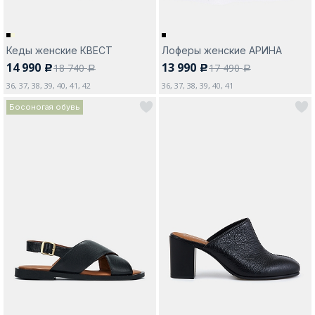
Кеды женские КВЕСТ
Лоферы женские АРИНА
14 990
13 990
18 740
17 490
c
c
a
a
36, 37, 38, 39, 40, 41, 42
36, 37, 38, 39, 40, 41
Босоногая обувь