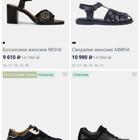
Москва
Босоножки женские МОНА
Сандалии женские АФИНА
9 610
10 990
13 740
14 990
c
c
Да, все верно
Изменить город
a
a
36, 37, 38, 39, 40
36, 37, 38, 39, 40, 41
Босоногая обувь
Новинка
Новинка
О компании
Покупателям