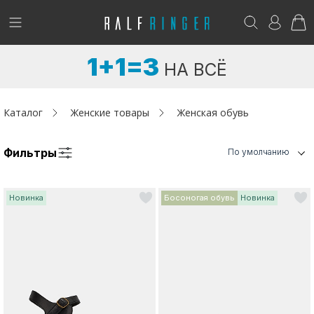
!
Возникли вопросы? -
club@ralf.ru
1+1=3
НА ВСЁ
Новинки
Женщинам
Каталог
Женские товары
Женская обувь
Мужчинам
Фильтры
По умолчанию
Детям
Новинка
Босоногая обувь
Новинка
Капсула
Аутлет
Акции / Новости
Адреса магазинов