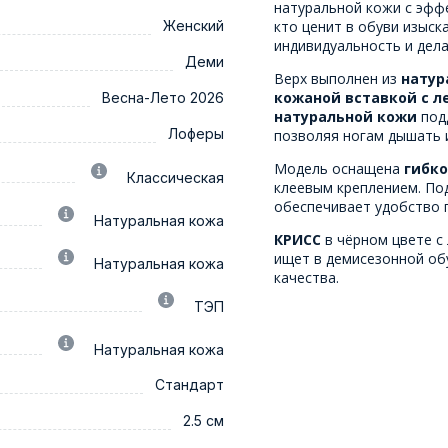
натуральной кожи с эфф
Женский
кто ценит в обуви изыск
индивидуальность и дел
Деми
Верх выполнен из
натур
кожаной вставкой с 
Весна-Лето 2026
натуральной кожи
под
Лоферы
позволяя ногам дышать и
Модель оснащена
гибк
Классическая
клеевым креплением. По
обеспечивает удобство 
Натуральная кожа
КРИСС
в чёрном цвете с
ищет в демисезонной об
Натуральная кожа
качества.
ТЭП
Натуральная кожа
Стандарт
2.5 см