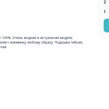
2
1
е 100%. Очень модная и актуальная модель.
вляет изюминку любому образу. Подошва гибкая,
гкая