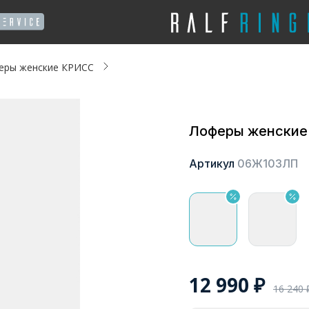
еры женские КРИСС
Лоферы женски
Артикул
06Ж103ЛП
12 990
₽
16 240