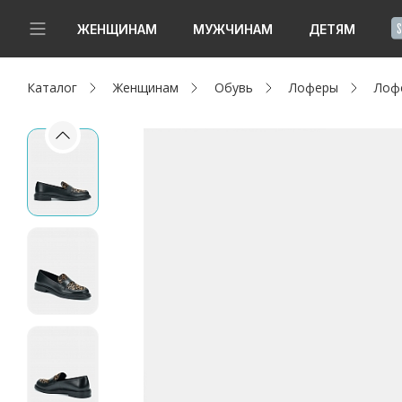
!
ЖЕНЩИНАМ
МУЖЧИНАМ
ДЕТЯМ
Каталог
Женщинам
Обувь
Лоферы
Лоф
Новинки
Да, все верно
Изменить город
Женщинам
Мужчинам
Детям
Капсула
Аутлет
Акции / Новости
Адреса магазинов