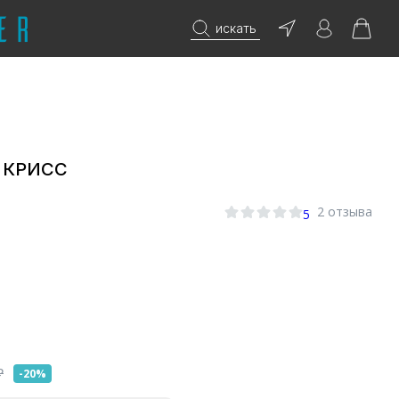
искать
е КРИСС
2 отзыва
5
₽
-20%