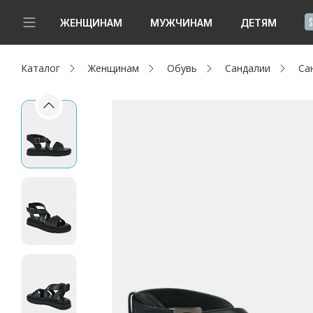
!
ЖЕНЩИНАМ
МУЖЧИНАМ
ДЕТЯМ
Каталог
Женщинам
Обувь
Сандалии
Са
Новинки
Да, все верно
Изменить город
Женщинам
Мужчинам
Детям
Капсула
Аутлет
Акции / Новости
Адреса магазинов