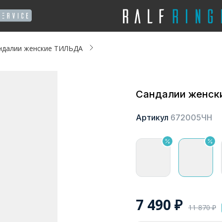
ндалии женские ТИЛЬДА
Сандалии женс
Артикул
672005ЧН
7 490
₽
11 870
₽