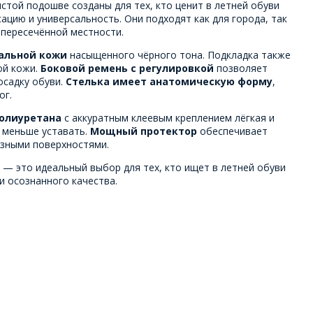
стой подошве созданы для тех, кто ценит в летней обуви
цию и универсальность. Они подходят как для города, так
о пересечённой местности.
альной кожи
насыщенного чёрного тона. Подкладка также
ой кожи.
Боковой ремень с регулировкой
позволяет
осадку обуви.
Стелька имеет анатомическую форму
,
ог.
полиуретана
с аккуратным клеевым креплением лёгкая и
т меньше уставать.
Мощный протектор
обеспечивает
азными поверхностями.
 — это идеальный выбор для тех, кто ищет в летней обуви
и осознанного качества.