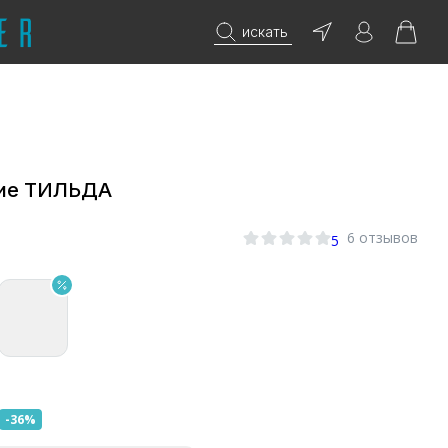
искать
кие ТИЛЬДА
6 отзывов
5
-36%