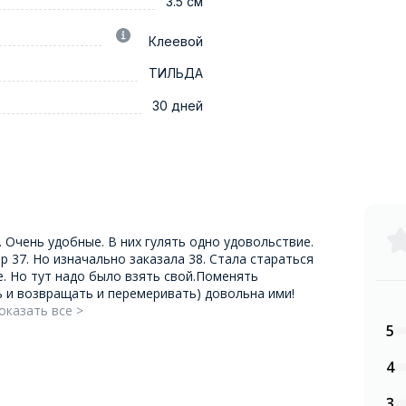
3.5 см
Клеевой
ТИЛЬДА
30 дней
 Очень удобные. В них гулять одно удовольствие.
р 37. Но изначально заказала 38. Стала стараться
. Но тут надо было взять свой.Поменять
ь и возвращать и перемеривать) довольна ими!
оказать все >
5
4
3