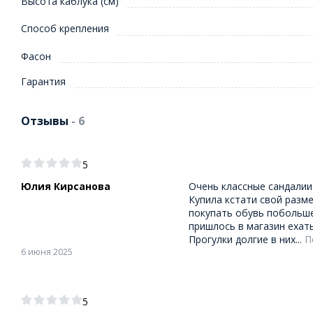
Высота каблука (см)
Способ крепления
Фасон
Гарантия
Отзывы
- 6
5
Юлия Кирсанова
Очень классные сандалии.
Купила кстати свой разме
покупать обувь побольше
пришлось в магазин ехат
Прогулки долгие в них...
П
6 июня 2025
5