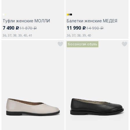
Туфли женские МОЛЛИ
Балетки женские МЕДЕЯ
7 490
11 990
11 870
14 990
c
c
a
a
36, 37, 38, 39, 40, 41
36, 37, 38, 39, 40
Босоногая обувь