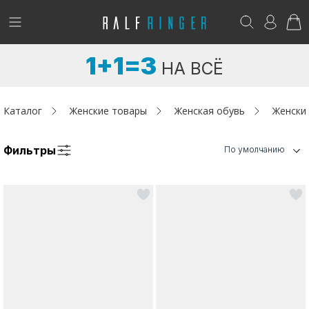
!
Возникли вопросы? -
club@ralf.ru
1+1=3
НА ВСЁ
Новинки
Женщинам
Каталог
Женские товары
Женская обувь
Женски
Мужчинам
Фильтры
По умолчанию
Детям
Капсула
Аутлет
Акции / Новости
Адреса магазинов