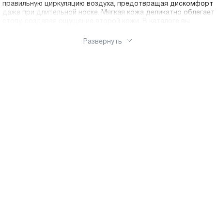
правильную циркуляцию воздуха, предотвращая дискомфорт
даже при длительной носке. Мягкая кожа деликатно облегает
стопу, создавая ощущение второй кожи. В каталоге вы
найдете женские балетки на все случаи жизни: для офиса,
прогулок, повседневной носки. Классические однотонные
Развернуть
модели, варианты с декоративными элементами,
перфорацией или лаковым покрытием – каждая женщина
найдет свою идеальную пару. Купить балетки Ральф Рингер в
нашем интернет-магазине просто и удобно. Мы предлагаем
доставку по России, подробные описания товаров, удобную
таблицу размеров и возможность возврата. Качество
технологий и доступные цены делают покупку выгодной.