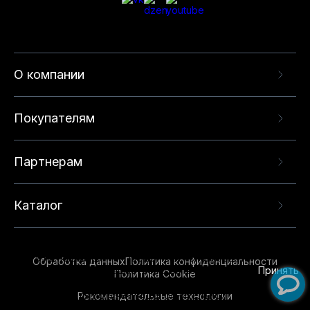
О компании
Покупателям
Партнерам
Каталог
Данный веб-сайт использует cookie-файлы и
рекомендательные технологии в целях
предоставления вам лучшего пользовательского
опыта на нашем сайте. Продолжая использовать
Обработка данных
Политика конфиденциальности
данный сайт, вы соглашаетесь с использованием
Принять
Политика Cookie
нами
cookie-файлов
и рекомендательных
Рекомендательные технологии
технологий. Для получения дополнительной
информации см.
Условия предоставления