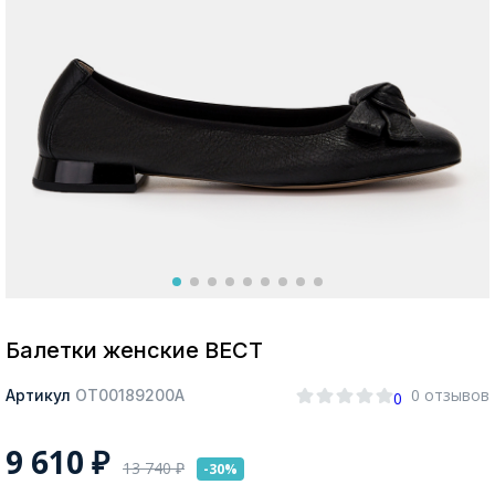
Москва
Да, все верно
Изменить город
О компании
Покупателям
Балетки женские ВЕСТ
0 отзывов
Артикул
ОТ00189200А
0
9 610
₽
13 740
₽
-30%