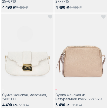
25*6*16
27x7x15
4 490
4 490
7 490
7 490
c
c
a
a
Сумка женская, молочная,
Сумка женская из
24*5*13
натуральной кожи, 22х19х9
4 490
5 490
6 510
9 150
c
c
a
a