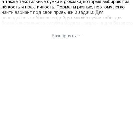
а также текстильные сумки и рюкзаки, которые выбирают за
лёгкость и практичность. Форматы разные, поэтому легко
найти вариант под свои привычки и задачи. Для
повседневных образов подойдут мягкие сумки хобо, для
более женственного силуэта модели «седло», а для базового
гардероба классические формы, уместные и в более
собранных, и в расслабленных сочетаниях. Если нужен
Развернуть
вариант на каждый день и важна свобода движений,
обратите внимание на кросс боди. Для активного ритма и
ситуаций, когда хочется освободить руки, в каталоге есть
рюкзаки, как кожаные, так и текстильные. Вы можете купить
сумку или рюкзак в нашем интернет магазине, оформить заказ
онлайн и выбрать удобный способ получения. Доступна
доставка по России.