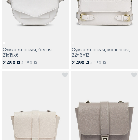
Москва
Сумка женская, белая,
Сумка женская, молочная,
21х15х6
22*6*12
Да, все верно
Изменить город
2 490
2 490
4 150
4 150
c
c
a
a
О компании
Покупателям