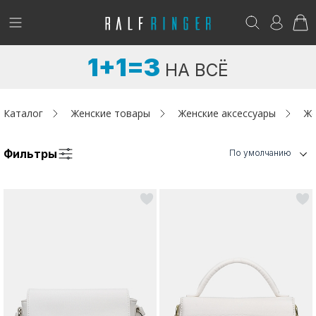
!
Возникли вопросы? -
club@ralf.ru
1+1=3
НА ВСЁ
Новинки
Женщинам
Каталог
Женские товары
Женские аксессуары
Же
Мужчинам
Фильтры
По умолчанию
Детям
Капсула
Аутлет
Акции / Новости
Адреса магазинов