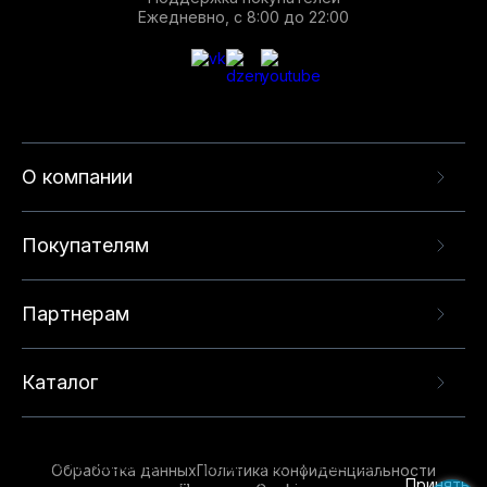
Ежедневно, с 8:00 до 22:00
О компании
Покупателям
Партнерам
Каталог
Данный веб-сайт использует cookie-файлы и
рекомендательные технологии в целях
предоставления вам лучшего пользовательского
опыта на нашем сайте. Продолжая использовать
Обработка данных
Политика конфиденциальности
данный сайт, вы соглашаетесь с использованием
Принять