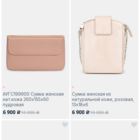
АУГС199900 Сумка женская
Сумка женская из
нат.кожа 260х155х60
натуральной кожи, розовая,
пудровая
13х18х6
6 900
6 900
10 000
10 000
c
c
a
a