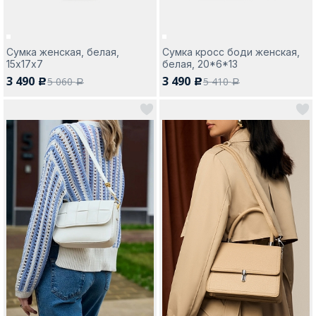
Сумка женская, белая,
Сумка кросс боди женская,
15х17х7
белая, 20*6*13
3 490
3 490
5 060
5 410
c
c
a
a