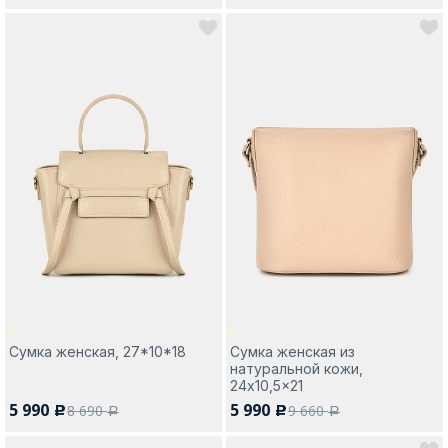
Сумка женская, 27*10*18
Сумка женская из
натуральной кожи,
24x10,5x21
5 990
5 990
8 690
9 660
c
c
a
a