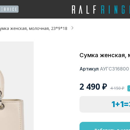
умка женская, молочная, 23*9*18
Сумка женская, 
Артикул
АУГС316800
2 490
₽
4 150
₽
1+1