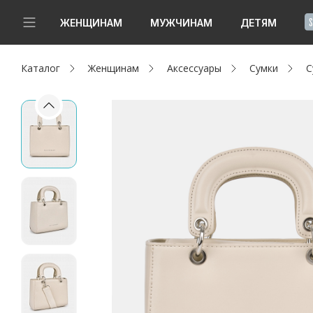
!
ЖЕНЩИНАМ
МУЖЧИНАМ
ДЕТЯМ
Каталог
Женщинам
Аксессуары
Сумки
С
Новинки
Да, все верно
Изменить город
Женщинам
Мужчинам
Детям
Капсула
Аутлет
Акции / Новости
Адреса магазинов