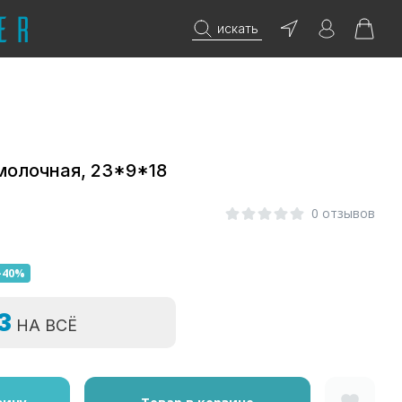
искать
молочная, 23*9*18
0 отзывов
-40%
=3
НА ВСЁ