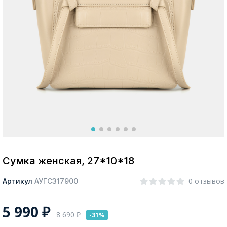
Москва
Да, все верно
Изменить город
О компании
Покупателям
Сумка женская, 27*10*18
0 отзывов
Артикул
АУГС317900
5 990
₽
8 690
₽
-31%