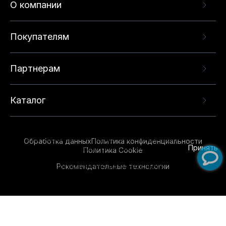
О компании
Покупателям
Партнерам
Каталог
Данный веб-сайт использует cookie-файлы и
рекомендательные технологии в целях
предоставления вам лучшего пользовательского
опыта на нашем сайте. Продолжая использовать
Обработка данных
Политика конфиденциальности
данный сайт, вы соглашаетесь с использованием
Принять
Политика Cookie
нами
cookie-файлов
и рекомендательных
Рекомендательные технологии
технологий. Для получения дополнительной
информации см.
Условия предоставления
рекомендательных технологий
.