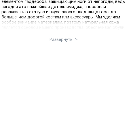
элементом гардероба, защищающим ноги от непогоды, ведь
сегодня это важнейшая деталь имиджа, способная
рассказать о статусе и вкусе своего владельца гораздо
больше, чем дорогой костюм или аксессуары. Мы уделяем
особое внимание материалам, поэтому натуральная кожа
является основой нашего производства, обеспечивая обуви
не только превосходный внешний вид, но и уникальные
эксплуатационные характеристики. Кожаная обувь обладает
Развернуть
способностью «дышать», поддерживая оптимальный
микроклимат внутри ботинка в течение всего дня, а также со
временем принимает анатомическую форму стопы
владельца, что исключает натирание и усталость даже при
длительной ходьбе. Мы понимаем, насколько важно
современному покупателю экономить время, поэтому наш
официальный интернет-магазин организован таким образом,
чтобы выбор модели и доставка по России были
максимально удобными и быстрыми для каждого клиента.