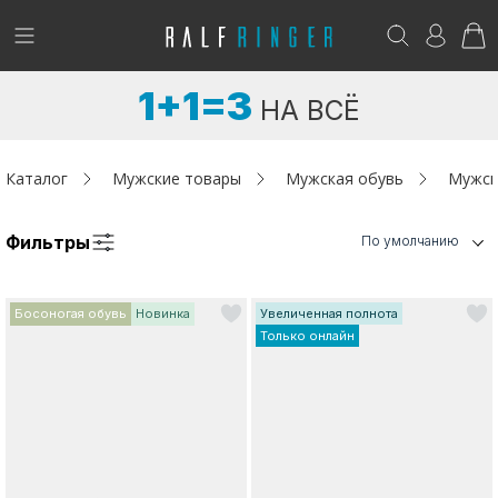
!
Возникли вопросы? -
club@ralf.ru
1+1=3
НА ВСЁ
Новинки
Женщинам
Каталог
Мужские товары
Мужская обувь
Мужск
Мужчинам
Фильтры
По умолчанию
Детям
Босоногая обувь
Новинка
Увеличенная полнота
Капсула
Только онлайн
Аутлет
Акции / Новости
Адреса магазинов