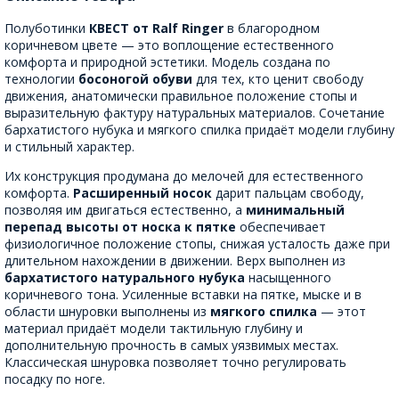
Полуботинки
КВЕСТ от Ralf Ringer
в благородном
коричневом цвете — это воплощение естественного
комфорта и природной эстетики. Модель создана по
технологии
босоногой обуви
для тех, кто ценит свободу
движения, анатомически правильное положение стопы и
выразительную фактуру натуральных материалов. Сочетание
бархатистого нубука и мягкого спилка придаёт модели глубину
и стильный характер.
Их конструкция продумана до мелочей для естественного
комфорта.
Расширенный носок
дарит пальцам свободу,
позволяя им двигаться естественно, а
минимальный
перепад высоты от носка к пятке
обеспечивает
физиологичное положение стопы, снижая усталость даже при
длительном нахождении в движении. Верх выполнен из
бархатистого натурального нубука
насыщенного
коричневого тона. Усиленные вставки на пятке, мыске и в
области шнуровки выполнены из
мягкого спилка
— этот
материал придаёт модели тактильную глубину и
дополнительную прочность в самых уязвимых местах.
Классическая шнуровка позволяет точно регулировать
посадку по ноге.