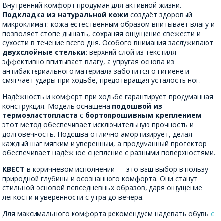
Внутренний комфорт продуман для активной жизни.
Подкладка из натуральной кожи
создаёт здоровый
микроклимат: кожа естественным образом впитывает влагу и
позволяет стопе дышать, сохраняя ощущение свежести и
сухости в течение всего дня. Особого внимания заслуживают
двухслойные стельки
: верхний слой из текстиля
эффективно впитывает влагу, а упругая основа из
антибактериального материала заботится о гигиене и
смягчает удары при ходьбе, предотвращая усталость ног.
Надёжность и комфорт при ходьбе гарантирует продуманная
конструкция. Модель оснащена
подошвой из
термоэластопласта
с
бортопрошивным креплением
—
этот метод обеспечивает исключительную прочность и
долговечность. Подошва отлично амортизирует, делая
каждый шаг мягким и уверенным, а продуманный протектор
обеспечивает надёжное сцепление с разными поверхностями.
КВЕСТ
в коричневом исполнении — это ваш выбор в пользу
природной глубины и осознанного комфорта. Они станут
стильной основой повседневных образов, даря ощущение
лёгкости и уверенности с утра до вечера.
Для максимального комфорта рекомендуем надевать обувь
с