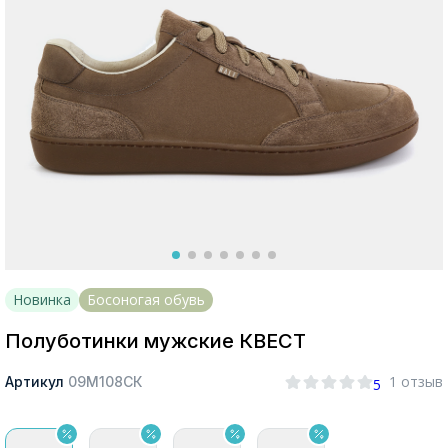
Москва
Да, все верно
Изменить город
О компании
Новинка
Босоногая обувь
Покупателям
Полуботинки мужские КВЕСТ
1 отзыв
Артикул
09М108СК
5