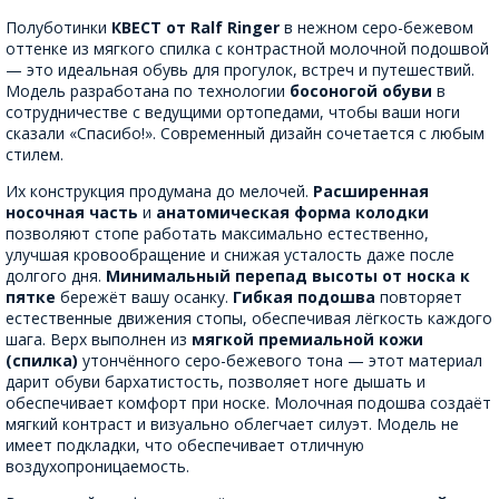
Полуботинки
КВЕСТ от Ralf Ringer
в нежном серо-бежевом
оттенке из мягкого спилка с контрастной молочной подошвой
— это идеальная обувь для прогулок, встреч и путешествий.
Модель разработана по технологии
босоногой обуви
в
сотрудничестве с ведущими ортопедами, чтобы ваши ноги
сказали «Спасибо!». Современный дизайн сочетается с любым
стилем.
Их конструкция продумана до мелочей.
Расширенная
носочная часть
и
анатомическая форма колодки
позволяют стопе работать максимально естественно,
улучшая кровообращение и снижая усталость даже после
долгого дня.
Минимальный перепад высоты от носка к
пятке
бережёт вашу осанку.
Гибкая подошва
повторяет
естественные движения стопы, обеспечивая лёгкость каждого
шага. Верх выполнен из
мягкой премиальной кожи
(спилка)
утончённого серо-бежевого тона — этот материал
дарит обуви бархатистость, позволяет ноге дышать и
обеспечивает комфорт при носке. Молочная подошва создаёт
мягкий контраст и визуально облегчает силуэт. Модель не
имеет подкладки, что обеспечивает отличную
воздухопроницаемость.