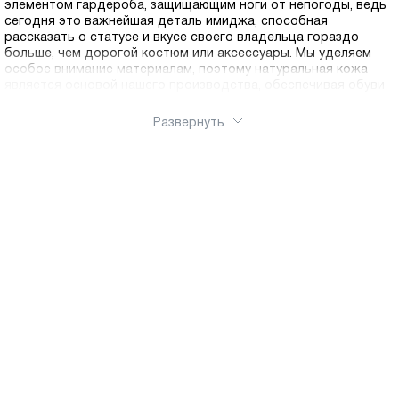
элементом гардероба, защищающим ноги от непогоды, ведь
сегодня это важнейшая деталь имиджа, способная
рассказать о статусе и вкусе своего владельца гораздо
больше, чем дорогой костюм или аксессуары. Мы уделяем
особое внимание материалам, поэтому натуральная кожа
является основой нашего производства, обеспечивая обуви
не только превосходный внешний вид, но и уникальные
эксплуатационные характеристики. Кожаная обувь обладает
Развернуть
способностью «дышать», поддерживая оптимальный
микроклимат внутри ботинка в течение всего дня, а также со
временем принимает анатомическую форму стопы
владельца, что исключает натирание и усталость даже при
длительной ходьбе. Мы понимаем, насколько важно
современному покупателю экономить время, поэтому наш
официальный интернет-магазин организован таким образом,
чтобы выбор модели и доставка по России были
максимально удобными и быстрыми для каждого клиента.