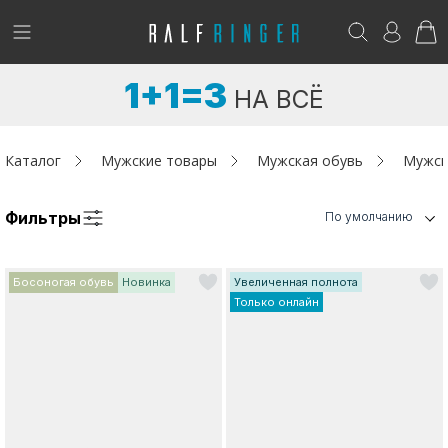
!
Возникли вопросы? -
club@ralf.ru
1+1=3
НА ВСЁ
Новинки
Женщинам
Каталог
Мужские товары
Мужская обувь
Мужск
Мужчинам
Фильтры
По умолчанию
Детям
Босоногая обувь
Новинка
Увеличенная полнота
Капсула
Только онлайн
Аутлет
Акции / Новости
Адреса магазинов