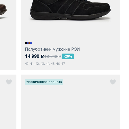
Полуботинки мужские РЭЙ
14 990
18 740
-20%
c
a
40, 41, 42, 43, 44, 45, 46, 47
Увеличенная полнота