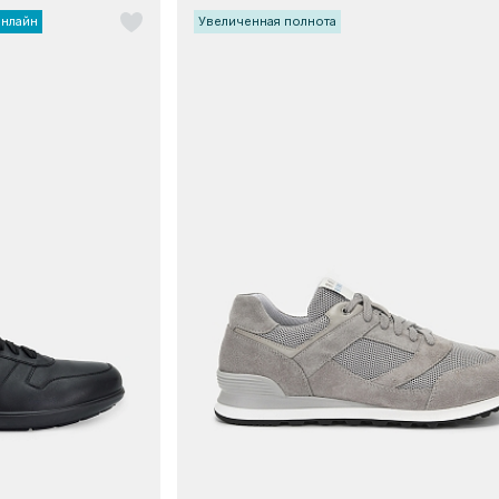
онлайн
Увеличенная полнота