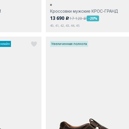
Й
Кроссовки мужские КРОС-ГРАНД
13 690
17 120
-20%
c
a
40, 41, 42, 43, 44, 45
онлайн
Увеличенная полнота