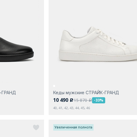
К-ГРАНД
Кеды мужские СТРАЙК-ГРАНД
10 490
15 870
-33%
c
a
40, 41, 42, 43, 44, 45, 46
Увеличенная полнота