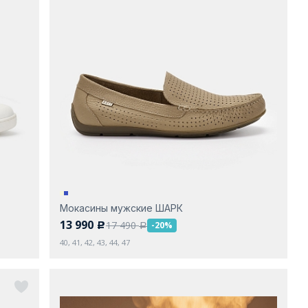
Мокасины мужские ШАРК
13 990
17 490
-20%
c
a
40, 41, 42, 43, 44, 47