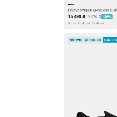
Полуботинки мужские РЭ
15 490
19 370
-20%
c
a
40, 41, 42, 43, 44, 45, 46, 47
Увеличенная полнота
Только 