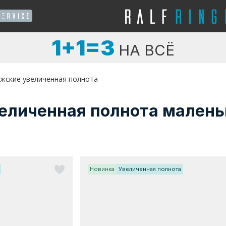
1+1=3
НА ВСЁ
жские увеличенная полнота
еличенная полнота малень
Новинка
Увеличенная полнота