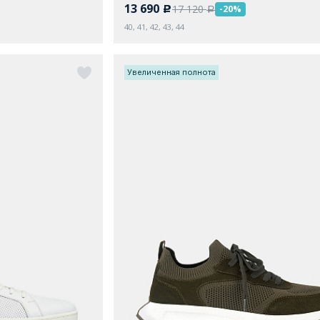
13 690
17 120
-20%
c
a
40, 41, 42, 43, 44
Увеличенная полнота