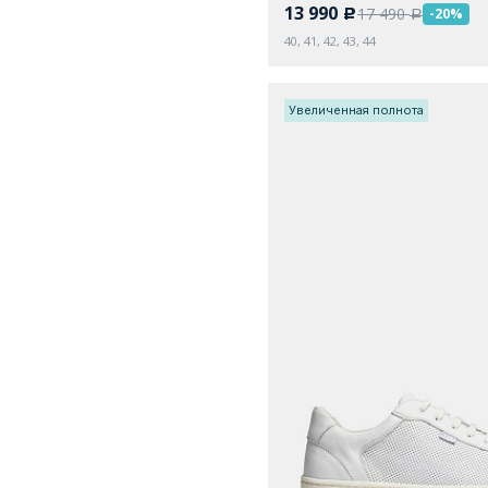
13 990
17 490
-20%
c
a
40, 41, 42, 43, 44
Увеличенная полнота