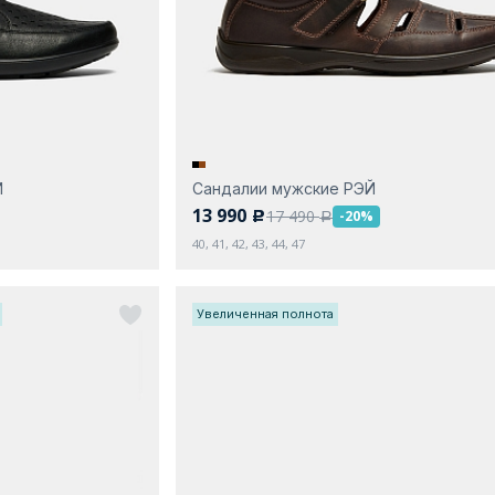
Й
Сандалии мужские РЭЙ
13 990
17 490
-20%
c
a
40, 41, 42, 43, 44, 47
Увеличенная полнота