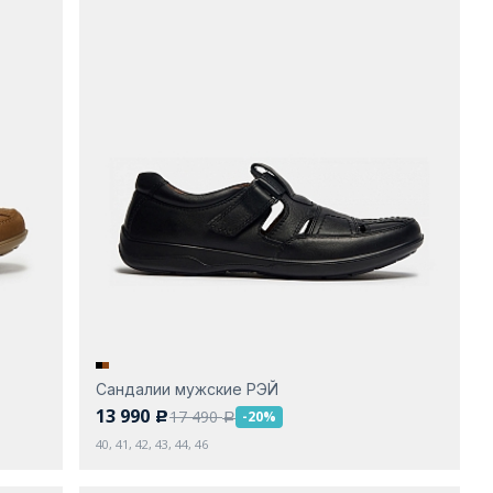
Сандалии мужские РЭЙ
13 990
17 490
-20%
c
a
40, 41, 42, 43, 44, 46