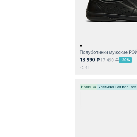
Полуботинки мужские РЭ
13 990
17 490
-20%
c
a
40, 41
Новинка
Увеличенная полнота