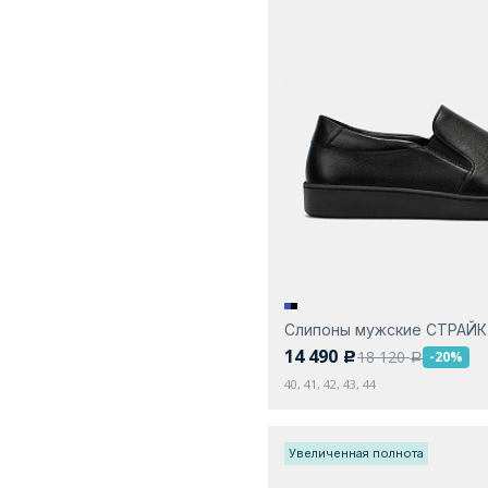
Слипоны мужские СТРАЙ
14 490
18 120
-20%
c
a
40, 41, 42, 43, 44
Увеличенная полнота