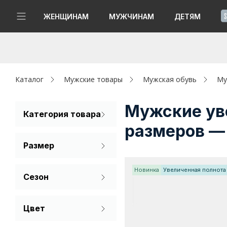
!
ЖЕНЩИНАМ
МУЖЧИНАМ
ДЕТЯМ
Новинки
Да, все верно
Изменить город
Женщинам
Каталог
Мужские товары
Мужская обувь
Му
Мужчинам
Мужские ув
Категория товара
размеров —
Ботинки
Детям
Размер
Кеды
Капсула
40
41
42
Кроссовки
Новинка
Увеличенная полнота
Сезон
Аутлет
Мокасины
43
44
45
Лето
Акции / Новости
Полуботинки
Цвет
Демисезон
46
47
Сандалии
Бежевый
Адреса магазинов
Зима