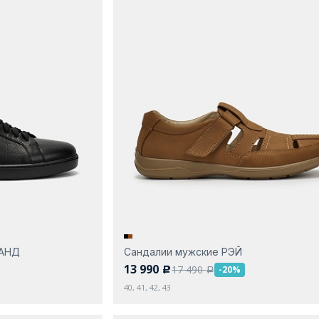
РАНД
Сандалии мужские РЭЙ
13 990
17 490
-20%
c
a
40, 41, 42, 43