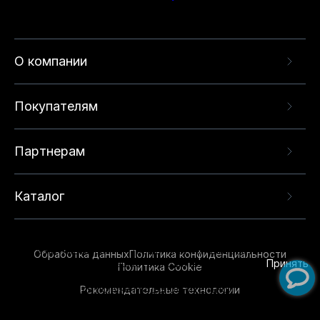
О компании
Покупателям
Партнерам
Каталог
Данный веб-сайт использует cookie-файлы и
рекомендательные технологии в целях
предоставления вам лучшего пользовательского
опыта на нашем сайте. Продолжая использовать
Обработка данных
Политика конфиденциальности
данный сайт, вы соглашаетесь с использованием
Принять
Политика Cookie
нами
cookie-файлов
и рекомендательных
Рекомендательные технологии
технологий. Для получения дополнительной
информации см.
Условия предоставления
рекомендательных технологий
.