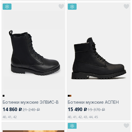
Ботинки мужские ЭЛВИС-В
Ботинки мужские АСПЕН
14 860
15 490
21 240
19 370
c
c
a
a
40, 41, 42
40, 41, 42, 43, 44, 45