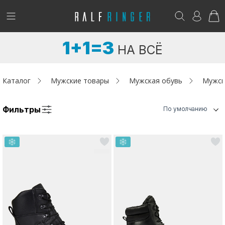
!
Возникли вопросы? -
club@ralf.ru
1+1=3
НА ВСЁ
Новинки
Женщинам
Каталог
Мужские товары
Мужская обувь
Мужск
Мужчинам
Фильтры
По умолчанию
Детям
Капсула
Аутлет
Акции / Новости
Адреса магазинов