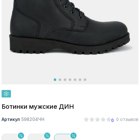
Москва
Да, все верно
Изменить город
О компании
Покупателям
Ботинки мужские ДИН
0 отзывов
Артикул
598204ЧН
0