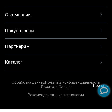
О компании
Покупателям
Партнерам
Каталог
Данный веб-сайт использует cookie-файлы и
рекомендательные технологии в целях
предоставления вам лучшего пользовательского
опыта на нашем сайте. Продолжая использовать
Обработка данных
Политика конфиденциальности
данный сайт, вы соглашаетесь с использованием
Принять
Политика Cookie
нами
cookie-файлов
и рекомендательных
Рекомендательные технологии
технологий. Для получения дополнительной
информации см.
Условия предоставления
рекомендательных технологий
.