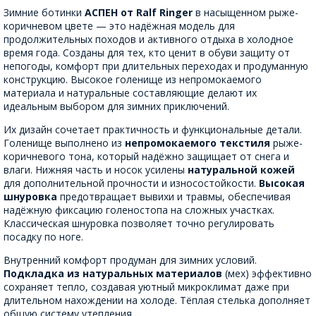
Зимние ботинки
АСПЕН от Ralf Ringer
в насыщенном рыже-
коричневом цвете — это надёжная модель для
продолжительных походов и активного отдыха в холодное
время года. Созданы для тех, кто ценит в обуви защиту от
непогоды, комфорт при длительных переходах и продуманную
конструкцию. Высокое голенище из непромокаемого
материала и натуральные составляющие делают их
идеальным выбором для зимних приключений.
Их дизайн сочетает практичность и функциональные детали.
Голенище выполнено из
непромокаемого текстиля
рыже-
коричневого тона, который надёжно защищает от снега и
влаги. Нижняя часть и носок усилены
натуральной кожей
для дополнительной прочности и износостойкости.
Высокая
шнуровка
предотвращает вывихи и травмы, обеспечивая
надёжную фиксацию голеностопа на сложных участках.
Классическая шнуровка позволяет точно регулировать
посадку по ноге.
Внутренний комфорт продуман для зимних условий.
Подкладка из натуральных материалов
(мех) эффективно
сохраняет тепло, создавая уютный микроклимат даже при
длительном нахождении на холоде. Тёплая стелька дополняет
общую систему утепления.