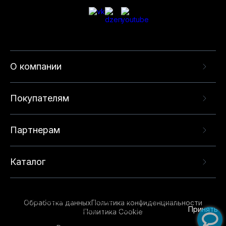
О компании
Покупателям
Партнерам
Каталог
Данный веб-сайт использует cookie-файлы и
рекомендательные технологии в целях
предоставления вам лучшего пользовательского
опыта на нашем сайте. Продолжая использовать
Обработка данных
Политика конфиденциальности
данный сайт, вы соглашаетесь с использованием
Принять
Политика Cookie
нами
cookie-файлов
и рекомендательных