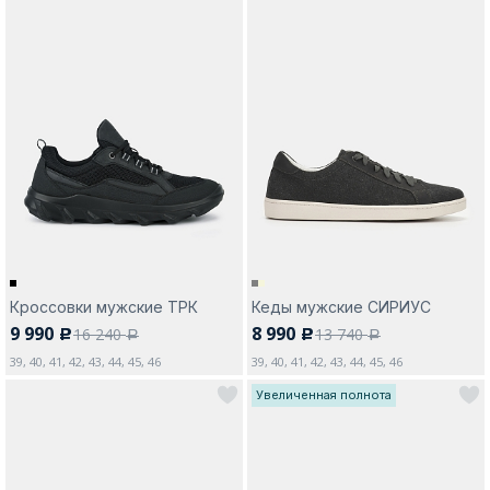
Кроссовки мужские ТРК
Кеды мужские СИРИУС
9 990
8 990
16 240
13 740
c
c
a
a
39, 40, 41, 42, 43, 44, 45, 46
39, 40, 41, 42, 43, 44, 45, 46
Увеличенная полнота