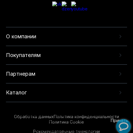
О компании
Покупателям
Партнерам
Каталог
Данный веб-сайт использует cookie-файлы и
рекомендательные технологии в целях
предоставления вам лучшего пользовательского
опыта на нашем сайте. Продолжая использовать
Обработка данных
Политика конфиденциальности
данный сайт, вы соглашаетесь с использованием
Принять
Политика Cookie
нами
cookie-файлов
и рекомендательных
Рекомендательные технологии
технологий. Для получения дополнительной