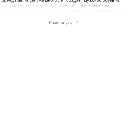
Бренд Ralf Ringer уже много лет создает мужскую обувь из
натуральной кожи, которая отвечает самым высоким
стандартам качества и соответствует актуальным модным
тенденциям. Ассортимент мужской обуви Ральф Рингер
включает широкий выбор моделей для любого случая и
Развернуть
сезона. Классические туфли станут незаменимым атрибутом
делового стиля, идеально дополняя костюм для офиса,
деловых встреч или торжественных мероприятий. Строгие
оксфорды, элегантные дерби и лоферы выполнены из
качественной кожи с безупречной отделкой, что
подчеркивает статус и хороший вкус их обладателя. Для
повседневной носки представлены удобные мокасины, кеды
и кроссовки, которые легко надеваются и прекрасно
сочетаются с casual-образами. Особое внимание в
производстве уделяется эргономике и комфорту.
Каждая модель разрабатывается с учетом анатомических
особенностей мужской стопы, что обеспечивает правильную
поддержку свода и снижает нагрузку при ходьбе.
Качественная стелька с амортизирующими свойствами,
гибкая подошва из износостойких материалов и надежная
фиксация стопы делают обувь Ralf Ringer комфортной даже
при длительном использовании.