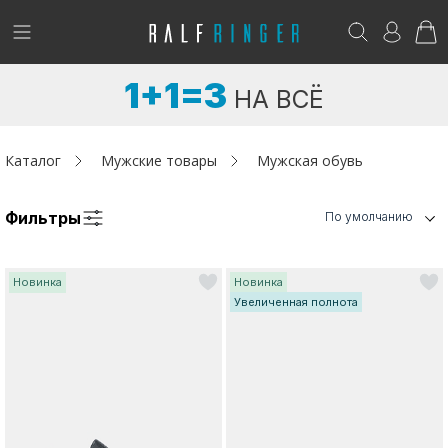
!
Возникли вопросы? -
club@ralf.ru
1+1=3
НА ВСЁ
Новинки
Женщинам
Каталог
Мужские товары
Мужская обувь
Мужчинам
Фильтры
По умолчанию
Детям
Новинка
Новинка
Капсула
Увеличенная полнота
Аутлет
Акции / Новости
Адреса магазинов