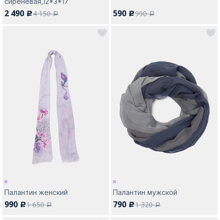
сиреневая,12*3*17
2 490
590
4 150
990
c
c
a
a
Палантин женский
Палантин мужской
990
790
1 650
1 320
c
c
a
a