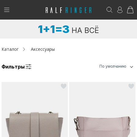
!
Возникли вопросы? -
club@ralf.ru
1+1=3
НА ВСЁ
Новинки
Женщинам
Каталог
Аксессуары
Мужчинам
Фильтры
По умолчанию
Детям
Капсула
Аутлет
Акции / Новости
Адреса магазинов