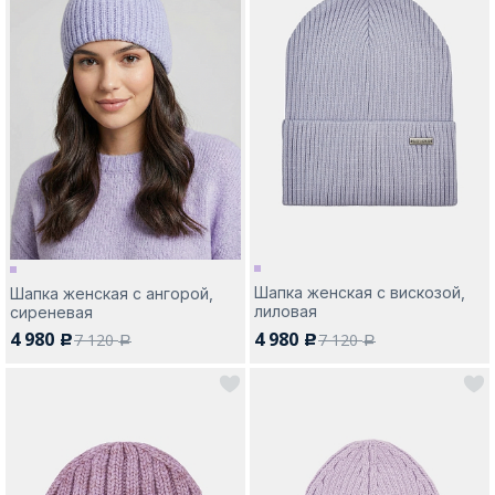
Шапка женская с вискозой,
Шапка женская с ангорой,
лиловая
сиреневая
4 980
4 980
7 120
7 120
c
c
a
a