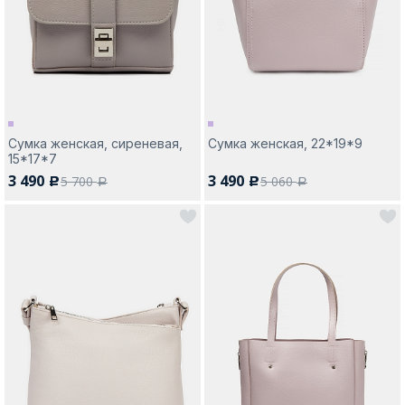
Москва
Сумка женская, сиреневая,
Сумка женская, 22*19*9
15*17*7
Да, все верно
Изменить город
3 490
3 490
5 700
5 060
c
c
a
a
О компании
Покупателям