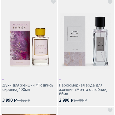
Духи для женщин «Подпись
Парфюмерная вода для
сирени», 100мл
женщин «Мечта о любви»,
85мл
3 990
2 990
7 120
5 700
c
c
a
a