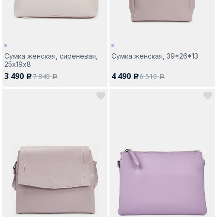
Сумка женская, сиреневая,
Сумка женская, 39*26*13
25х19х8
3 490
4 490
7 840
6 510
c
c
a
a