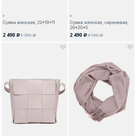
Сумка женская, 22*19*11
Сумка женская, сиреневая,
26*20*5
2 490
2 490
5 700
4 150
c
c
a
a