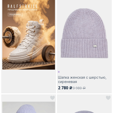
Шапка женская с шерстью,
сиреневая
2 780
3 980
c
a