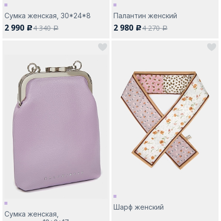
Сумка женская, 30*24*8
Палантин женский
2 990
2 980
4 340
4 270
c
c
a
a
Шарф женский
Сумка женская,