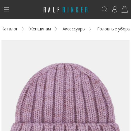
!
Возникли вопросы? -
club@ralf.ru
Каталог
Женщинам
Аксессуары
Головные уборы
Новинки
Женщинам
Мужчинам
Детям
Капсула
Аутлет
Акции / Новости
Адреса магазинов