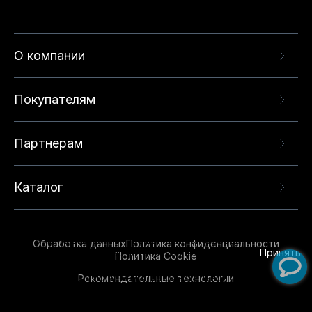
О компании
Покупателям
Партнерам
Каталог
Данный веб-сайт использует cookie-файлы и
рекомендательные технологии в целях
предоставления вам лучшего пользовательского
опыта на нашем сайте. Продолжая использовать
Обработка данных
Политика конфиденциальности
данный сайт, вы соглашаетесь с использованием
Принять
Политика Cookie
нами
cookie-файлов
и рекомендательных
Рекомендательные технологии
технологий. Для получения дополнительной
информации см.
Условия предоставления
рекомендательных технологий
.