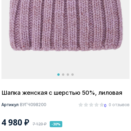
Москва
Да, все верно
Изменить город
О компании
Покупателям
Шапка женская с шерстью 50%, лиловая
0 отзывов
Артикул
ВУГЧ098200
0
4 980
₽
7 120
₽
-30%